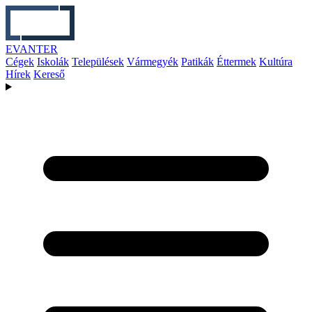
EVANTER
Cégek
Iskolák
Települések
Vármegyék
Patikák
Éttermek
Kultúra
Hírek
Kereső