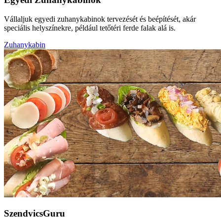
Vállaljuk egyedi zuhanykabinok tervezését és beépítését, akár
speciális helyszínekre, például tetőtéri ferde falak alá is.
Zuhanykabin
SzendvicsGuru