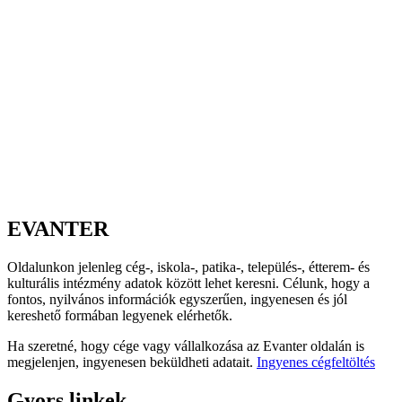
EVANTER
Oldalunkon jelenleg cég-, iskola-, patika-, település-, étterem- és
kulturális intézmény adatok között lehet keresni. Célunk, hogy a
fontos, nyilvános információk egyszerűen, ingyenesen és jól
kereshető formában legyenek elérhetők.
Ha szeretné, hogy cége vagy vállalkozása az Evanter oldalán is
megjelenjen, ingyenesen beküldheti adatait.
Ingyenes cégfeltöltés
Gyors linkek