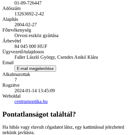
01-09-726447
Adószám
13263692-2-42
Alapítás
2004-02-27
Főtevékenység
Orvosi eszköz gyártása
Árbevétel
84 045 000 HUF
Ügyvezető/tulajdonos
Faller László György, Csendes Anikó Klára
Email
E-mail megjelenítése
Alkalmazottak
7
Rogzitve
2024-01-14 13:45:09
Weboldal
centrumoptika.hu
Pontatlanságot találtál?
Ha hibás vagy elavult cégadatot látsz, egy kattintással jelezheted
nekünk javításra.