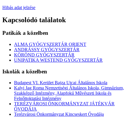
Hibás adat jelzése
Kapcsolódó találatok
Patikák a közelben
ALMA GYÓGYSZERTÁR ORIENT
ANDRÁSSY GYÓGYSZERTÁR
KÖRÖND GYÓGYSZERTÁR
UNIPATIKA WESTEND GYÓGYSZERTÁR
Iskolák a közelben
Budapest VI. Kerület Bajza Utcai Általános Iskola
Kalyi Jag Roma Nemzetiségi Általános Iskola, Gimnázium,
Szakképző Intézmény, Alapfokú Művészeti Iskola és
Felnőttoktatási Intézmény
TERÉZVÁROSI ÖNKORMÁNYZAT JÁTÉKVÁR
ÓVODÁJA
Terézvárosi Önkormányzat Kincseskert Óvodája