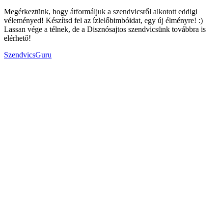
Megérkeztünk, hogy átformáljuk a szendvicsről alkotott eddigi
véleményed! Készítsd fel az ízlelőbimbóidat, egy új élményre! :)
Lassan vége a télnek, de a Disznósajtos szendvicsünk továbbra is
elérhető!
SzendvicsGuru