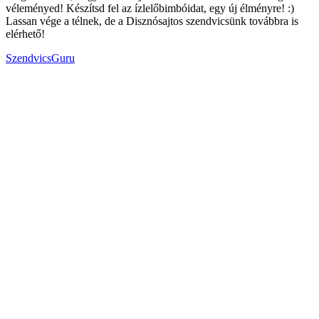
véleményed! Készítsd fel az ízlelőbimbóidat, egy új élményre! :)
Lassan vége a télnek, de a Disznósajtos szendvicsünk továbbra is
elérhető!
SzendvicsGuru