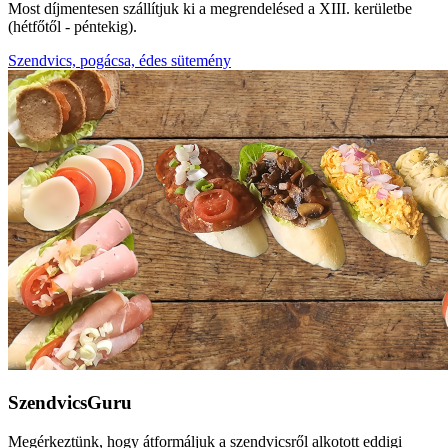
Most díjmentesen szállítjuk ki a megrendelésed a XIII. kerületbe
(hétfőtől - péntekig).
Szendvics, pogácsa, édes sütemény
SzendvicsGuru
Megérkeztünk, hogy átformáljuk a szendvicsről alkotott eddigi