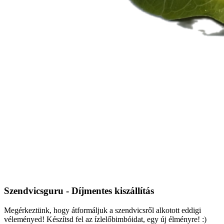
Szendvicsguru - Díjmentes kiszállítás
Megérkeztünk, hogy átformáljuk a szendvicsről alkotott eddigi
véleményed! Készítsd fel az ízlelőbimbóidat, egy új élményre! :)