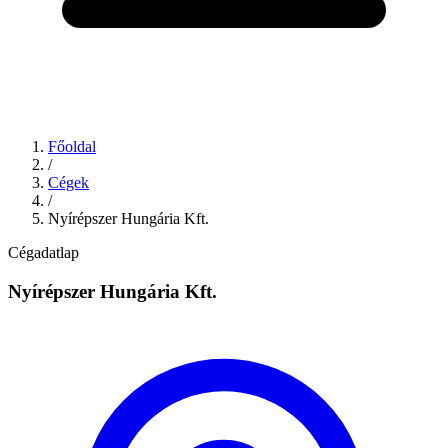
Főoldal
/
Cégek
/
Nyírépszer Hungária Kft.
Cégadatlap
Nyírépszer Hungária Kft.