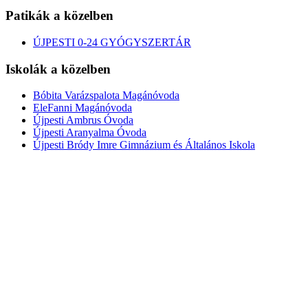
Patikák a közelben
ÚJPESTI 0-24 GYÓGYSZERTÁR
Iskolák a közelben
Bóbita Varázspalota Magánóvoda
EleFanni Magánóvoda
Újpesti Ambrus Óvoda
Újpesti Aranyalma Óvoda
Újpesti Bródy Imre Gimnázium és Általános Iskola