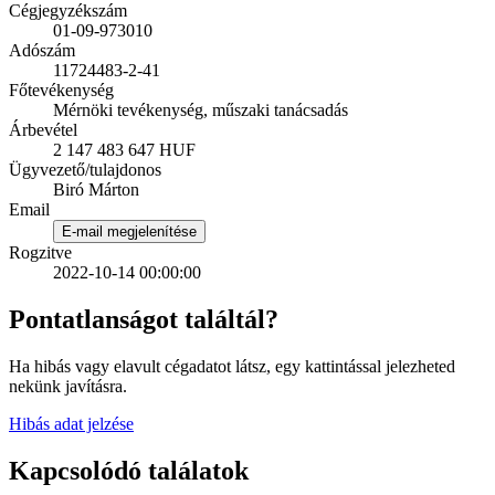
Cégjegyzékszám
01-09-973010
Adószám
11724483-2-41
Főtevékenység
Mérnöki tevékenység, műszaki tanácsadás
Árbevétel
2 147 483 647 HUF
Ügyvezető/tulajdonos
Biró Márton
Email
E-mail megjelenítése
Rogzitve
2022-10-14 00:00:00
Pontatlanságot találtál?
Ha hibás vagy elavult cégadatot látsz, egy kattintással jelezheted
nekünk javításra.
Hibás adat jelzése
Kapcsolódó találatok