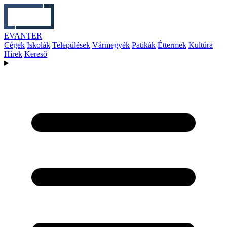
EVANTER
Cégek
Iskolák
Települések
Vármegyék
Patikák
Éttermek
Kultúra
Hírek
Kereső