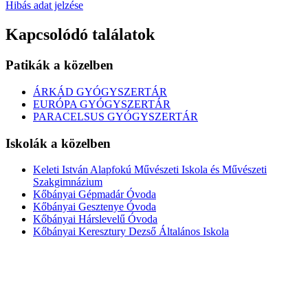
Hibás adat jelzése
Kapcsolódó találatok
Patikák a közelben
ÁRKÁD GYÓGYSZERTÁR
EURÓPA GYÓGYSZERTÁR
PARACELSUS GYÓGYSZERTÁR
Iskolák a közelben
Keleti István Alapfokú Művészeti Iskola és Művészeti
Szakgimnázium
Kőbányai Gépmadár Óvoda
Kőbányai Gesztenye Óvoda
Kőbányai Hárslevelű Óvoda
Kőbányai Keresztury Dezső Általános Iskola