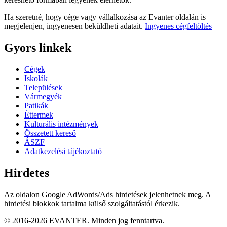
Ha szeretné, hogy cége vagy vállalkozása az Evanter oldalán is
megjelenjen, ingyenesen beküldheti adatait.
Ingyenes cégfeltöltés
Gyors linkek
Cégek
Iskolák
Települések
Vármegyék
Patikák
Éttermek
Kulturális intézmények
Összetett kereső
ÁSZF
Adatkezelési tájékoztató
Hirdetes
Az oldalon Google AdWords/Ads hirdetések jelenhetnek meg. A
hirdetési blokkok tartalma külső szolgáltatástól érkezik.
© 2016-2026 EVANTER. Minden jog fenntartva.