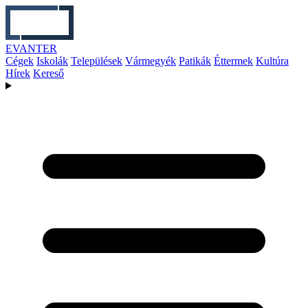
EVANTER
Cégek
Iskolák
Települések
Vármegyék
Patikák
Éttermek
Kultúra
Hírek
Kereső