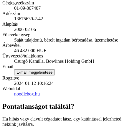
Cégjegyzékszám
01-09-867407
Adószám
13675639-2-42
Alapítás
2006-02-06
Főtevékenység
Saját tulajdonú, bérelt ingatlan bérbeadása, üzemeltetése
Árbevétel
46 482 000 HUF
Ügyvezető/tulajdonos
Csurgó Kamilla, Bowlines Holding GmbH
Email
E-mail megjelenítése
Rogzitve
2024-01-12 10:16:24
Weboldal
noodlebox.hu
Pontatlanságot találtál?
Ha hibás vagy elavult cégadatot látsz, egy kattintással jelezheted
nekünk javításra.