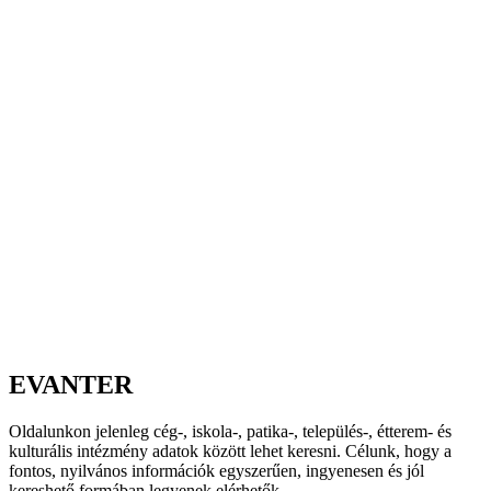
EVANTER
Oldalunkon jelenleg cég-, iskola-, patika-, település-, étterem- és
kulturális intézmény adatok között lehet keresni. Célunk, hogy a
fontos, nyilvános információk egyszerűen, ingyenesen és jól
kereshető formában legyenek elérhetők.