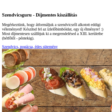
Szendvicsguru - Díjmentes kiszállítás
Megérkeztünk, hogy átformáljuk a szendvicsről alkotott eddigi
véleményed! Készítsd fel az ízlelőbimbóidat, egy új élményre! :)
Most díjmentesen szállítjuk ki a megrendelésed a XIII. kerületbe
(hétfőtől - péntekig).
Szendvics, pogácsa, édes sütemény