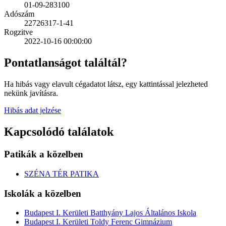
01-09-283100
Adószám
22726317-1-41
Rogzitve
2022-10-16 00:00:00
Pontatlanságot találtál?
Ha hibás vagy elavult cégadatot látsz, egy kattintással jelezheted
nekünk javításra.
Hibás adat jelzése
Kapcsolódó találatok
Patikák a közelben
SZÉNA TÉR PATIKA
Iskolák a közelben
Budapest I. Kerületi Batthyány Lajos Általános Iskola
Budapest I. Kerületi Toldy Ferenc Gimnázium