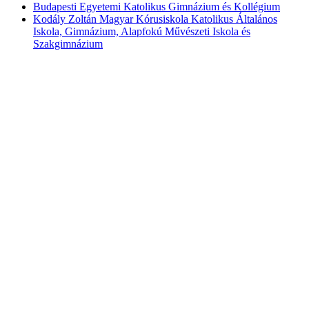
Budapesti Egyetemi Katolikus Gimnázium és Kollégium
Kodály Zoltán Magyar Kórusiskola Katolikus Általános
Iskola, Gimnázium, Alapfokú Művészeti Iskola és
Szakgimnázium