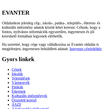
EVANTER
Oldalunkon jelenleg cég-, iskola-, patika-, település-, étterem- és
kulturális intézmény adatok között lehet keresni. Célunk, hogy a
fontos, nyilvános információk egyszerűen, ingyenesen és jól
kereshető formában legyenek elérhetők.
Ha szeretné, hogy cége vagy vállalkozása az Evanter oldalán is
megjelenjen, ingyenesen beküldheti adatait.
Ingyenes cégfeltöltés
Gyors linkek
Cégek
Iskolák
Települések
Vármegyék
Patikák
Éttermek
Kulturális intézmények
Összetett kereső
ÁSZF
Adatkezelési tájékoztató