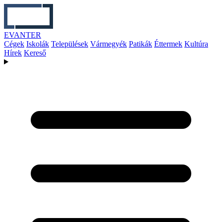
EVANTER
Cégek
Iskolák
Települések
Vármegyék
Patikák
Éttermek
Kultúra
Hírek
Kereső