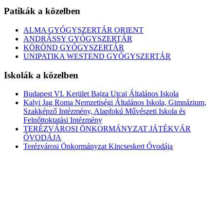
Patikák a közelben
ALMA GYÓGYSZERTÁR ORIENT
ANDRÁSSY GYÓGYSZERTÁR
KÖRÖND GYÓGYSZERTÁR
UNIPATIKA WESTEND GYÓGYSZERTÁR
Iskolák a közelben
Budapest VI. Kerület Bajza Utcai Általános Iskola
Kalyi Jag Roma Nemzetiségi Általános Iskola, Gimnázium,
Szakképző Intézmény, Alapfokú Művészeti Iskola és
Felnőttoktatási Intézmény
TERÉZVÁROSI ÖNKORMÁNYZAT JÁTÉKVÁR
ÓVODÁJA
Terézvárosi Önkormányzat Kincseskert Óvodája