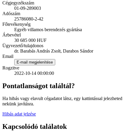
Cégjegyzékszám
01-09-289003
Adószám
25786080-2-42
Főtevékenység
Egyéb villamos berendezés gyártása
Árbevétel
30 685 000 HUF
Ügyvezető/tulajdonos
dr. Barabás András Zsolt, Darabos Sándor
Email
E-mail megjelenítése
Rogzitve
2022-10-14 00:00:00
Pontatlanságot találtál?
Ha hibás vagy elavult cégadatot látsz, egy kattintással jelezheted
nekünk javításra.
Hibás adat jelzése
Kapcsolódó találatok