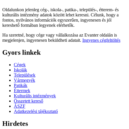
Oldalunkon jelenleg cég-, iskola-, patika-, település-, étterem- és
kulturális intézmény adatok között lehet keresni. Célunk, hogy a
fontos, nyilvános információk egyszerűen, ingyenesen és jól
kereshető formában legyenek elérhetők.
Ha szeretné, hogy cége vagy vállalkozása az Evanter oldalán is
megjelenjen, ingyenesen beküldheti adatait.
Ingyenes cégfeltöltés
Gyors linkek
Cégek
Iskolák
Települések
Vármegyék
Patikák
Éttermek
Kulturális intézmények
Összetett kereső
ÁSZF
Adatkezelési tájékoztató
Hirdetes