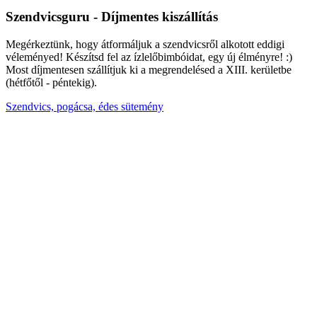
Szendvicsguru - Díjmentes kiszállítás
Megérkeztünk, hogy átformáljuk a szendvicsről alkotott eddigi
véleményed! Készítsd fel az ízlelőbimbóidat, egy új élményre! :)
Most díjmentesen szállítjuk ki a megrendelésed a XIII. kerületbe
(hétfőtől - péntekig).
Szendvics, pogácsa, édes sütemény