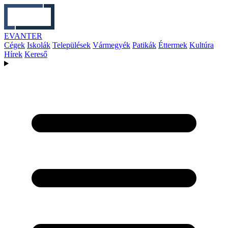
EVANTER
Cégek
Iskolák
Települések
Vármegyék
Patikák
Éttermek
Kultúra
Hírek
Kereső