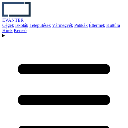
EVANTER
Cégek
Iskolák
Települések
Vármegyék
Patikák
Éttermek
Kultúra
Hírek
Kereső