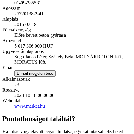
01-09-285531
Adószám
25720138-2-41
Alapítás
2016-07-18
Főtevékenység
Előre kevert beton gyártása
Árbevétel
5 017 306 000 HUF
Ügyvezető/tulajdonos
Suga János Péter, Székely Béla, MOLNÁRBETON Kft.,
MORATUS Kft.
Email
E-mail megjelenítése
Alkalmazottak
23
Rogzitve
2023-10-18 00:00:00
Weboldal
www.market.hu
Pontatlanságot találtál?
Ha hibás vagy elavult cégadatot látsz, egy kattintással jelezheted