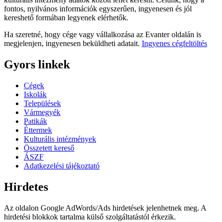
fontos, nyilvános információk egyszerűen, ingyenesen és jól
kereshető formában legyenek elérhetők.
Ha szeretné, hogy cége vagy vállalkozása az Evanter oldalán is
megjelenjen, ingyenesen beküldheti adatait.
Ingyenes cégfeltöltés
Gyors linkek
Cégek
Iskolák
Települések
Vármegyék
Patikák
Éttermek
Kulturális intézmények
Összetett kereső
ÁSZF
Adatkezelési tájékoztató
Hirdetes
Az oldalon Google AdWords/Ads hirdetések jelenhetnek meg. A
hirdetési blokkok tartalma külső szolgáltatástól érkezik.