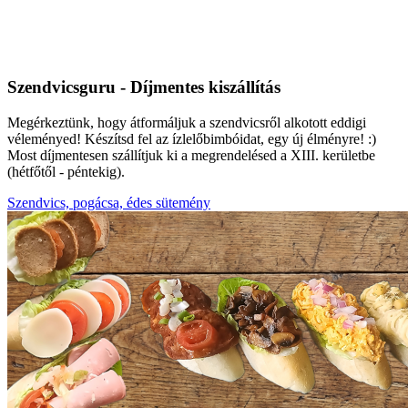
Szendvicsguru - Díjmentes kiszállítás
Megérkeztünk, hogy átformáljuk a szendvicsről alkotott eddigi
véleményed! Készítsd fel az ízlelőbimbóidat, egy új élményre! :)
Most díjmentesen szállítjuk ki a megrendelésed a XIII. kerületbe
(hétfőtől - péntekig).
Szendvics, pogácsa, édes sütemény