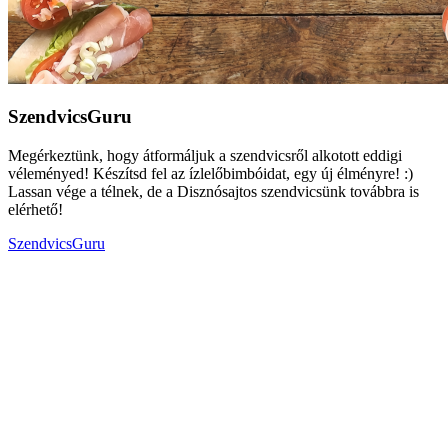
SzendvicsGuru
Megérkeztünk, hogy átformáljuk a szendvicsről alkotott eddigi
véleményed! Készítsd fel az ízlelőbimbóidat, egy új élményre! :)
Lassan vége a télnek, de a Disznósajtos szendvicsünk továbbra is
elérhető!
SzendvicsGuru