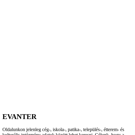
EVANTER
Oldalunkon jelenleg cég-, iskola-, patika-, település-, étterem- és
kulturális intézmény adatok között lehet keresni. Célunk, hogy a