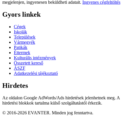
megjelenjen, ingyenesen beküldheti adatait.
Ingyenes cégfeltöltés
Gyors linkek
Cégek
Iskolák
Települések
Vármegyék
Patikák
Éttermek
Kulturális intézmények
Összetett kereső
ÁSZF
Adatkezelési tájékoztató
Hirdetes
Az oldalon Google AdWords/Ads hirdetések jelenhetnek meg. A
hirdetési blokkok tartalma külső szolgáltatástól érkezik.
© 2016-2026 EVANTER. Minden jog fenntartva.