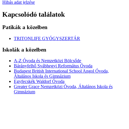
Hibás adat jelzése
Kapcsolódó találatok
Patikák a közelben
TRITONLIFE GYÓGYSZERTÁR
Iskolák a közelben
A-Z Óvoda és Nemzetközi Bölcsőde
Bárányfelhő Svábhegyi Református Óvoda
Budapest British International School Angol Óvoda,
Általános Iskola és Gimnázium
Egyfecskék Waldorf Óvoda
Greater Grace Nemzetközi Óvoda, Általános Iskola és
Gimnázium