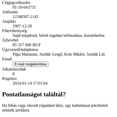
Cégjegyzékszám
01-10-043731
Adószám
12348507-2-43
Alapítás
1997-12-28
Főtevékenység
Saját tulajdonú, bérelt ingatlan bérbeadása, üzemeltetése
Árbevétel
85 317 000 HUF
Ügyvezető/tulajdonos
Pápa Marianne, Szetlik Gergő, Kele Miklós, Szetlik Lili
Email
E-mail megjelenítése
Alkalmazottak
8
Rogzitve
2024-01-14 17:01:04
Pontatlanságot találtál?
Ha hibás vagy elavult cégadatot látsz, egy kattintással jelezheted
nekünk javításra.