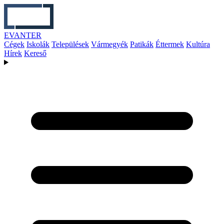
EVANTER
Cégek
Iskolák
Települések
Vármegyék
Patikák
Éttermek
Kultúra
Hírek
Kereső