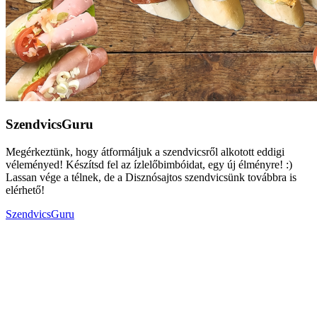
SzendvicsGuru
Megérkeztünk, hogy átformáljuk a szendvicsről alkotott eddigi
véleményed! Készítsd fel az ízlelőbimbóidat, egy új élményre! :)
Lassan vége a télnek, de a Disznósajtos szendvicsünk továbbra is
elérhető!
SzendvicsGuru