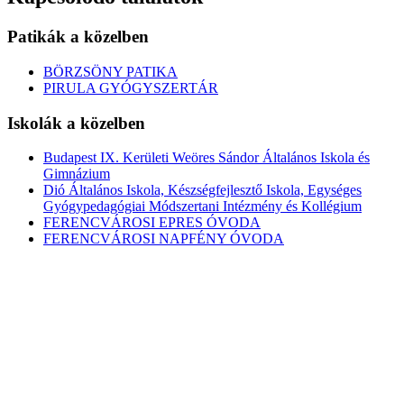
Patikák a közelben
BÖRZSÖNY PATIKA
PIRULA GYÓGYSZERTÁR
Iskolák a közelben
Budapest IX. Kerületi Weöres Sándor Általános Iskola és
Gimnázium
Dió Általános Iskola, Készségfejlesztő Iskola, Egységes
Gyógypedagógiai Módszertani Intézmény és Kollégium
FERENCVÁROSI EPRES ÓVODA
FERENCVÁROSI NAPFÉNY ÓVODA