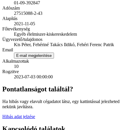
01-09-392847
Adószám
27515088-2-43
Alapítás
2021-11-05
Főtevékenység
Egyéb élelmiszer-kiskereskedelem
Ügyvezető/tulajdonos
Kis Péter, Fehériné Takács Ildikó, Fehéri Ferenc Patrik
Email
E-mail megjelenítése
Alkalmazottak
10
Rogzitve
2023-07-03 00:00:00
Pontatlanságot találtál?
Ha hibás vagy elavult cégadatot látsz, egy kattintással jelezheted
nekünk javításra.
Hibás adat jelzése
Kapcsolódó találatok