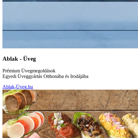
Ablak - Üveg
Prémium Üvegmegoldások
Egyedi Üveggyártás Otthonába és Irodájába
Ablak-Üveg.hu