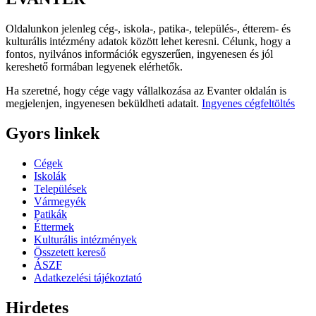
Oldalunkon jelenleg cég-, iskola-, patika-, település-, étterem- és
kulturális intézmény adatok között lehet keresni. Célunk, hogy a
fontos, nyilvános információk egyszerűen, ingyenesen és jól
kereshető formában legyenek elérhetők.
Ha szeretné, hogy cége vagy vállalkozása az Evanter oldalán is
megjelenjen, ingyenesen beküldheti adatait.
Ingyenes cégfeltöltés
Gyors linkek
Cégek
Iskolák
Települések
Vármegyék
Patikák
Éttermek
Kulturális intézmények
Összetett kereső
ÁSZF
Adatkezelési tájékoztató
Hirdetes