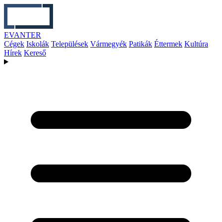
EVANTER
Cégek
Iskolák
Települések
Vármegyék
Patikák
Éttermek
Kultúra
Hírek
Kereső