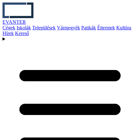
EVANTER
Cégek
Iskolák
Települések
Vármegyék
Patikák
Éttermek
Kultúra
Hírek
Kereső