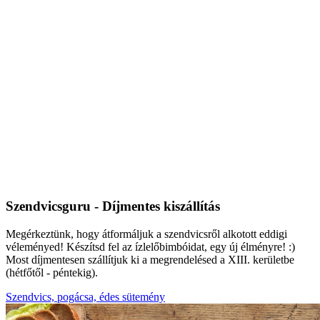
Szendvicsguru - Díjmentes kiszállítás
Megérkeztünk, hogy átformáljuk a szendvicsről alkotott eddigi
véleményed! Készítsd fel az ízlelőbimbóidat, egy új élményre! :)
Most díjmentesen szállítjuk ki a megrendelésed a XIII. kerületbe
(hétfőtől - péntekig).
Szendvics, pogácsa, édes sütemény