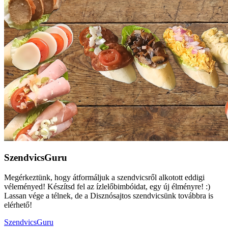
SzendvicsGuru
Megérkeztünk, hogy átformáljuk a szendvicsről alkotott eddigi
véleményed! Készítsd fel az ízlelőbimbóidat, egy új élményre! :)
Lassan vége a télnek, de a Disznósajtos szendvicsünk továbbra is
elérhető!
SzendvicsGuru