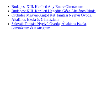
Budapest XIII. Kerületi Ady Endre Gimnázium
Budapest XIII. Kerületi Hegedüs Géza Általános Iskola
Orchidea Magyar-Angol Két Tanítási Nyelvű Óvoda,
Általános Iskola és Gimnázium
Szlovák Tanítási Nyelvű Óvoda, Általános Iskola,
Gimnázium és Kollégium