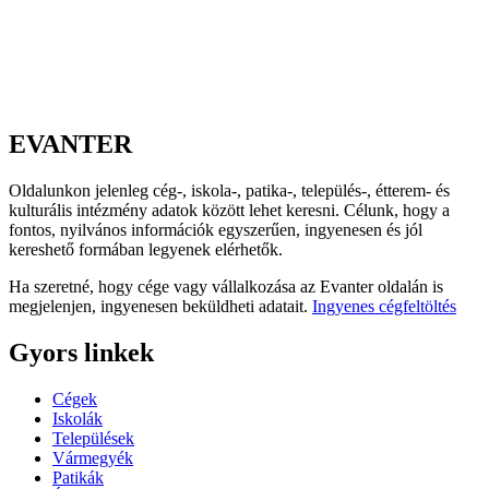
EVANTER
Oldalunkon jelenleg cég-, iskola-, patika-, település-, étterem- és
kulturális intézmény adatok között lehet keresni. Célunk, hogy a
fontos, nyilvános információk egyszerűen, ingyenesen és jól
kereshető formában legyenek elérhetők.
Ha szeretné, hogy cége vagy vállalkozása az Evanter oldalán is
megjelenjen, ingyenesen beküldheti adatait.
Ingyenes cégfeltöltés
Gyors linkek
Cégek
Iskolák
Települések
Vármegyék
Patikák