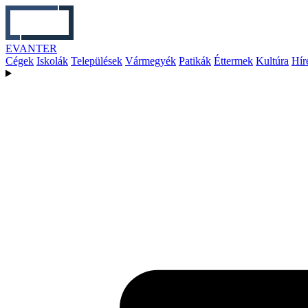
EVANTER
Cégek
Iskolák
Települések
Vármegyék
Patikák
Éttermek
Kultúra
Hír