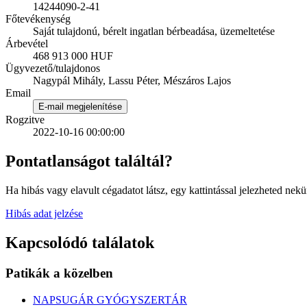
14244090-2-41
Főtevékenység
Saját tulajdonú, bérelt ingatlan bérbeadása, üzemeltetése
Árbevétel
468 913 000 HUF
Ügyvezető/tulajdonos
Nagypál Mihály, Lassu Péter, Mészáros Lajos
Email
E-mail megjelenítése
Rogzitve
2022-10-16 00:00:00
Pontatlanságot találtál?
Ha hibás vagy elavult cégadatot látsz, egy kattintással jelezheted nekü
Hibás adat jelzése
Kapcsolódó találatok
Patikák a közelben
NAPSUGÁR GYÓGYSZERTÁR