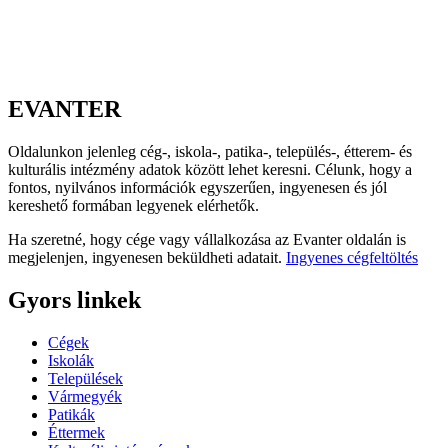
EVANTER
Oldalunkon jelenleg cég-, iskola-, patika-, település-, étterem- és
kulturális intézmény adatok között lehet keresni. Célunk, hogy a
fontos, nyilvános információk egyszerűen, ingyenesen és jól
kereshető formában legyenek elérhetők.
Ha szeretné, hogy cége vagy vállalkozása az Evanter oldalán is
megjelenjen, ingyenesen beküldheti adatait.
Ingyenes cégfeltöltés
Gyors linkek
Cégek
Iskolák
Települések
Vármegyék
Patikák
Éttermek