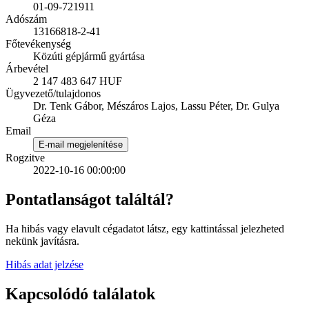
01-09-721911
Adószám
13166818-2-41
Főtevékenység
Közúti gépjármű gyártása
Árbevétel
2 147 483 647 HUF
Ügyvezető/tulajdonos
Dr. Tenk Gábor, Mészáros Lajos, Lassu Péter, Dr. Gulya
Géza
Email
E-mail megjelenítése
Rogzitve
2022-10-16 00:00:00
Pontatlanságot találtál?
Ha hibás vagy elavult cégadatot látsz, egy kattintással jelezheted
nekünk javításra.
Hibás adat jelzése
Kapcsolódó találatok