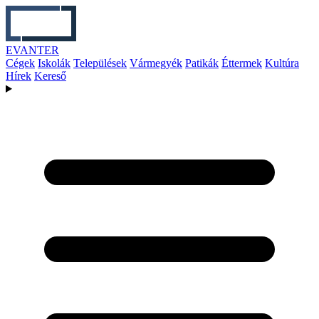
EVANTER
Cégek
Iskolák
Települések
Vármegyék
Patikák
Éttermek
Kultúra
Hírek
Kereső