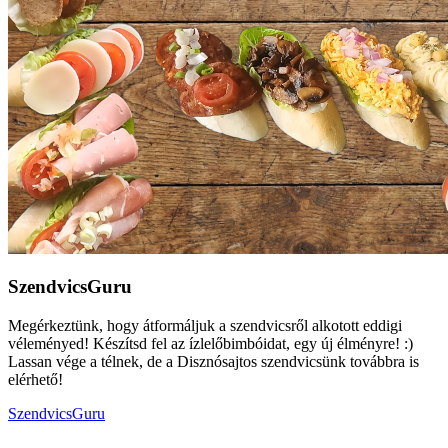
SzendvicsGuru
Megérkeztünk, hogy átformáljuk a szendvicsről alkotott eddigi
véleményed! Készítsd fel az ízlelőbimbóidat, egy új élményre! :)
Lassan vége a télnek, de a Disznósajtos szendvicsünk továbbra is
elérhető!
SzendvicsGuru