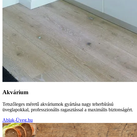
Akvárium
Tetszőleges méretű akváriumok gyártása nagy teherbírású
üveglapokkal, professzionális ragasztással a maximális biztonságért.
Ablak-Üveg.hu