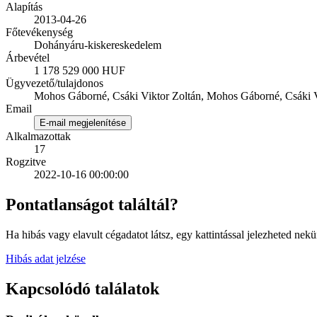
Alapítás
2013-04-26
Főtevékenység
Dohányáru-kiskereskedelem
Árbevétel
1 178 529 000 HUF
Ügyvezető/tulajdonos
Mohos Gáborné, Csáki Viktor Zoltán, Mohos Gáborné, Csáki V
Email
E-mail megjelenítése
Alkalmazottak
17
Rogzitve
2022-10-16 00:00:00
Pontatlanságot találtál?
Ha hibás vagy elavult cégadatot látsz, egy kattintással jelezheted nekü
Hibás adat jelzése
Kapcsolódó találatok