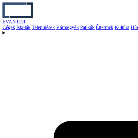
EVANTER
Cégek
Iskolák
Települések
Vármegyék
Patikák
Éttermek
Kultúra
Hír