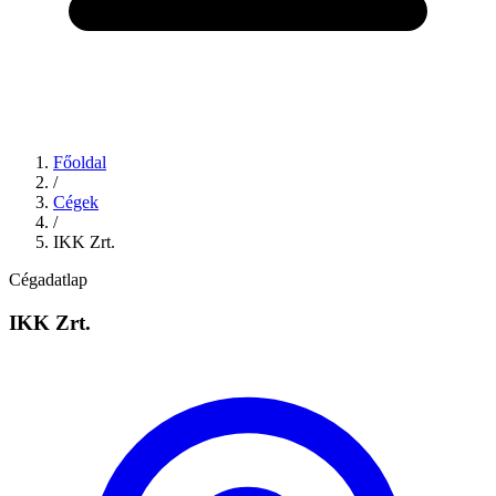
Főoldal
/
Cégek
/
IKK Zrt.
Cégadatlap
IKK Zrt.