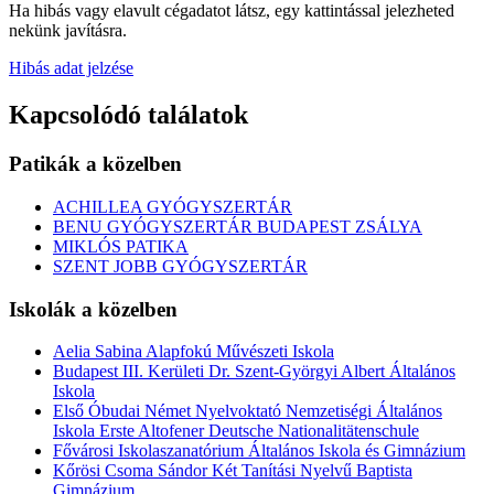
Ha hibás vagy elavult cégadatot látsz, egy kattintással jelezheted
nekünk javításra.
Hibás adat jelzése
Kapcsolódó találatok
Patikák a közelben
ACHILLEA GYÓGYSZERTÁR
BENU GYÓGYSZERTÁR BUDAPEST ZSÁLYA
MIKLÓS PATIKA
SZENT JOBB GYÓGYSZERTÁR
Iskolák a közelben
Aelia Sabina Alapfokú Művészeti Iskola
Budapest III. Kerületi Dr. Szent-Györgyi Albert Általános
Iskola
Első Óbudai Német Nyelvoktató Nemzetiségi Általános
Iskola Erste Altofener Deutsche Nationalitätenschule
Fővárosi Iskolaszanatórium Általános Iskola és Gimnázium
Kőrösi Csoma Sándor Két Tanítási Nyelvű Baptista
Gimnázium