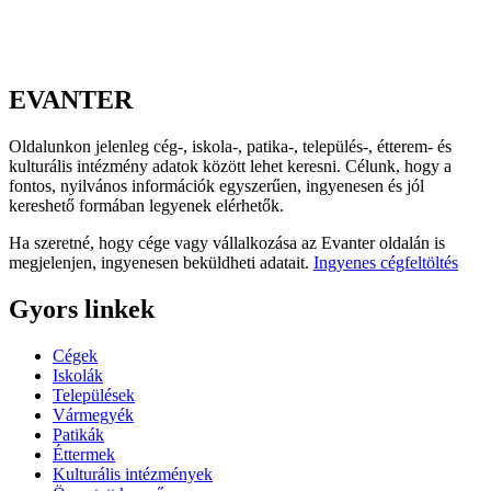
EVANTER
Oldalunkon jelenleg cég-, iskola-, patika-, település-, étterem- és
kulturális intézmény adatok között lehet keresni. Célunk, hogy a
fontos, nyilvános információk egyszerűen, ingyenesen és jól
kereshető formában legyenek elérhetők.
Ha szeretné, hogy cége vagy vállalkozása az Evanter oldalán is
megjelenjen, ingyenesen beküldheti adatait.
Ingyenes cégfeltöltés
Gyors linkek
Cégek
Iskolák
Települések
Vármegyék
Patikák
Éttermek
Kulturális intézmények