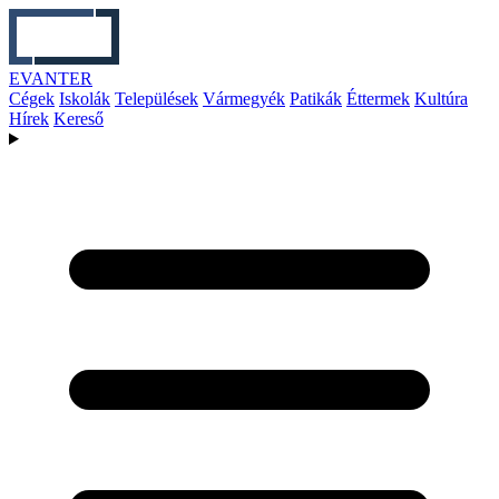
EVANTER
Cégek
Iskolák
Települések
Vármegyék
Patikák
Éttermek
Kultúra
Hírek
Kereső