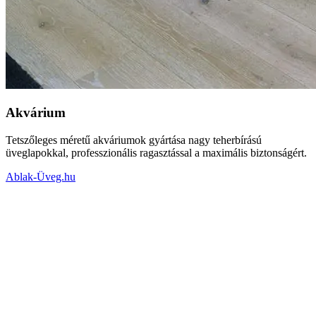
Akvárium
Tetszőleges méretű akváriumok gyártása nagy teherbírású
üveglapokkal, professzionális ragasztással a maximális biztonságért.
Ablak-Üveg.hu