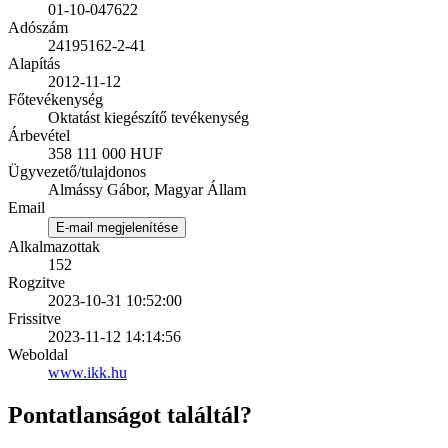
01-10-047622
Adószám
24195162-2-41
Alapítás
2012-11-12
Főtevékenység
Oktatást kiegészítő tevékenység
Árbevétel
358 111 000 HUF
Ügyvezető/tulajdonos
Almássy Gábor, Magyar Állam
Email
E-mail megjelenítése
Alkalmazottak
152
Rogzitve
2023-10-31 10:52:00
Frissitve
2023-11-12 14:14:56
Weboldal
www.ikk.hu
Pontatlanságot találtál?