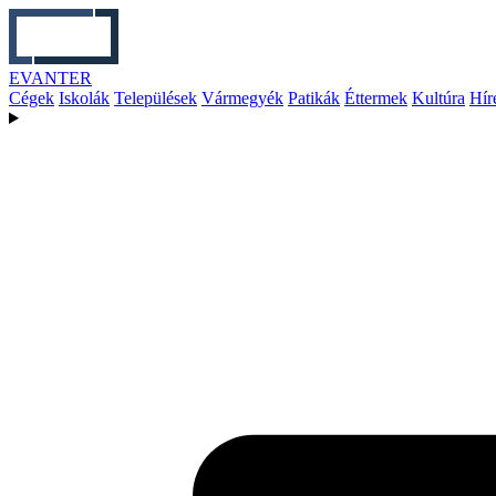
EVANTER
Cégek
Iskolák
Települések
Vármegyék
Patikák
Éttermek
Kultúra
Hír