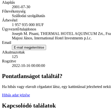
Alapítás
2001-07-30
Főtevékenység
Szállodai szolgáltatás
Árbevétel
1 957 935 000 HUF
Ügyvezető/tulajdonos
Joseph M. Pisani, THERMAL HOTEL AQUINCUM Zrt., Fra
Majosi János, International Hotel Investments p.l.c.
Email
E-mail megjelenítése
Alkalmazottak
125
Rogzitve
2022-10-16 00:00:00
Pontatlanságot találtál?
Ha hibás vagy elavult cégadatot látsz, egy kattintással jelezheted nekü
Hibás adat jelzése
Kapcsolódó találatok