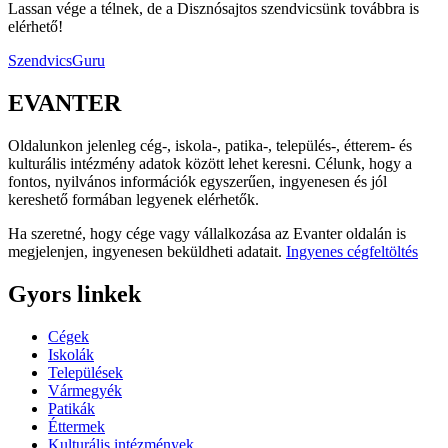
Lassan vége a télnek, de a Disznósajtos szendvicsünk továbbra is
elérhető!
SzendvicsGuru
EVANTER
Oldalunkon jelenleg cég-, iskola-, patika-, település-, étterem- és
kulturális intézmény adatok között lehet keresni. Célunk, hogy a
fontos, nyilvános információk egyszerűen, ingyenesen és jól
kereshető formában legyenek elérhetők.
Ha szeretné, hogy cége vagy vállalkozása az Evanter oldalán is
megjelenjen, ingyenesen beküldheti adatait.
Ingyenes cégfeltöltés
Gyors linkek
Cégek
Iskolák
Települések
Vármegyék
Patikák
Éttermek
Kulturális intézmények