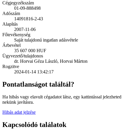
Cégjegyzékszám
01-09-888498
Adószám
14091816-2-43
Alapítás
2007-11-06
Főtevékenység
Saját tulajdonú ingatlan adásvétele
Árbevétel
35 607 000 HUF
Ügyvezető/tulajdonos
dr. Horvai Géza László, Horvai Márton
Rogzitve
2024-01-14 13:42:17
Pontatlanságot találtál?
Ha hibás vagy elavult cégadatot látsz, egy kattintással jelezheted
nekünk javításra.
Hibás adat jelzése
Kapcsolódó találatok