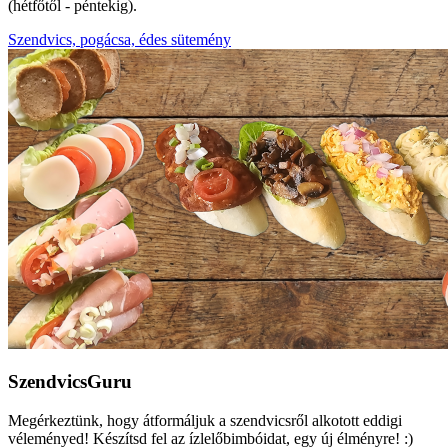
(hétfőtől - péntekig).
Szendvics, pogácsa, édes sütemény
SzendvicsGuru
Megérkeztünk, hogy átformáljuk a szendvicsről alkotott eddigi
véleményed! Készítsd fel az ízlelőbimbóidat, egy új élményre! :)