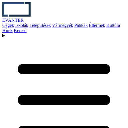
EVANTER
Cégek
Iskolák
Települések
Vármegyék
Patikák
Éttermek
Kultúra
Hírek
Kereső