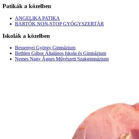
Patikák a közelben
ANGELIKA PATIKA
BARTÓK NON-STOP GYÓGYSZERTÁR
Iskolák a közelben
Bessenyei György Gimnázium
Bethlen Gábor Általános Iskola és Gimnázium
Nemes Nagy Ágnes Művészeti Szakgimnázium