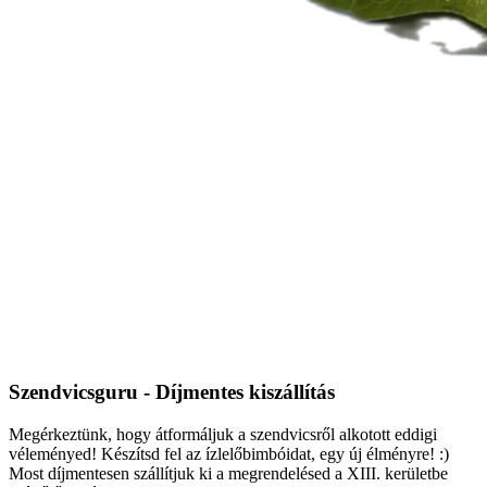
Szendvicsguru - Díjmentes kiszállítás
Megérkeztünk, hogy átformáljuk a szendvicsről alkotott eddigi
véleményed! Készítsd fel az ízlelőbimbóidat, egy új élményre! :)
Most díjmentesen szállítjuk ki a megrendelésed a XIII. kerületbe