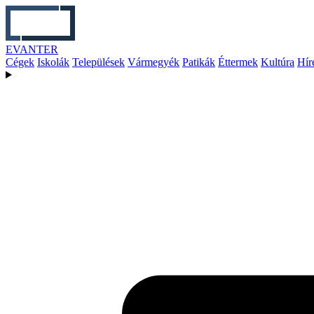
EVANTER
Cégek
Iskolák
Települések
Vármegyék
Patikák
Éttermek
Kultúra
Hír