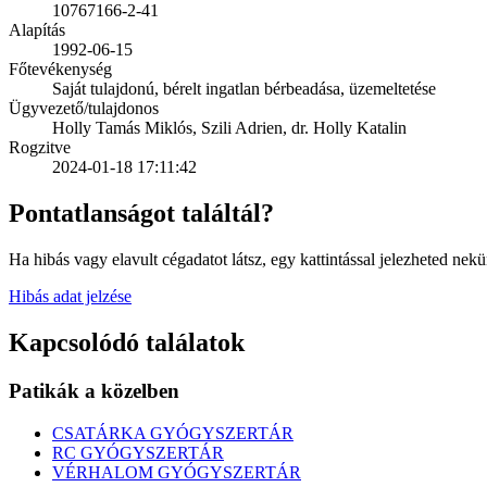
10767166-2-41
Alapítás
1992-06-15
Főtevékenység
Saját tulajdonú, bérelt ingatlan bérbeadása, üzemeltetése
Ügyvezető/tulajdonos
Holly Tamás Miklós, Szili Adrien, dr. Holly Katalin
Rogzitve
2024-01-18 17:11:42
Pontatlanságot találtál?
Ha hibás vagy elavult cégadatot látsz, egy kattintással jelezheted nekü
Hibás adat jelzése
Kapcsolódó találatok
Patikák a közelben
CSATÁRKA GYÓGYSZERTÁR
RC GYÓGYSZERTÁR
VÉRHALOM GYÓGYSZERTÁR