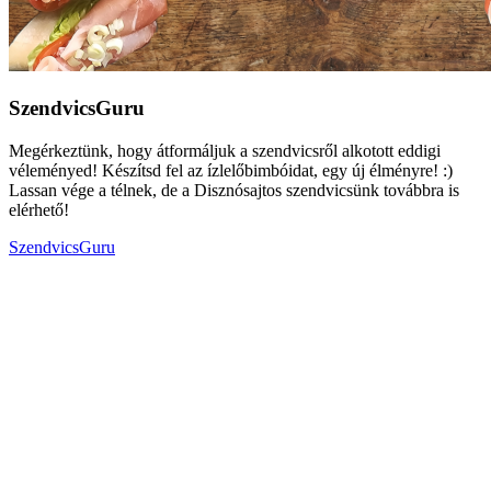
SzendvicsGuru
Megérkeztünk, hogy átformáljuk a szendvicsről alkotott eddigi
véleményed! Készítsd fel az ízlelőbimbóidat, egy új élményre! :)
Lassan vége a télnek, de a Disznósajtos szendvicsünk továbbra is
elérhető!
SzendvicsGuru