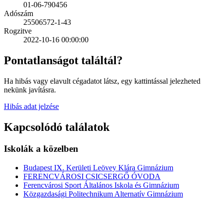
01-06-790456
Adószám
25506572-1-43
Rogzitve
2022-10-16 00:00:00
Pontatlanságot találtál?
Ha hibás vagy elavult cégadatot látsz, egy kattintással jelezheted
nekünk javításra.
Hibás adat jelzése
Kapcsolódó találatok
Iskolák a közelben
Budapest IX. Kerületi Leövey Klára Gimnázium
FERENCVÁROSI CSICSERGŐ ÓVODA
Ferencvárosi Sport Általános Iskola és Gimnázium
Közgazdasági Politechnikum Alternatív Gimnázium