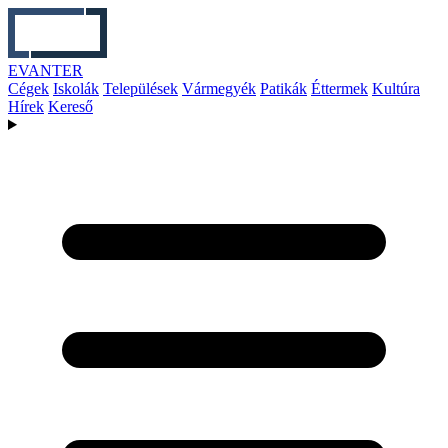
EVANTER
Cégek
Iskolák
Települések
Vármegyék
Patikák
Éttermek
Kultúra
Hírek
Kereső