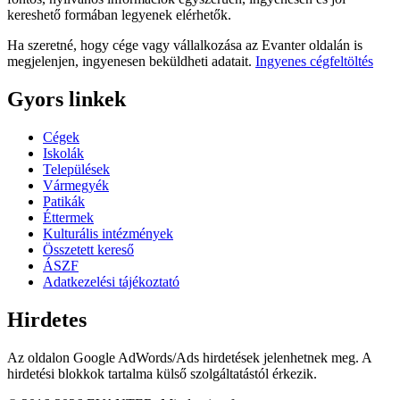
kereshető formában legyenek elérhetők.
Ha szeretné, hogy cége vagy vállalkozása az Evanter oldalán is
megjelenjen, ingyenesen beküldheti adatait.
Ingyenes cégfeltöltés
Gyors linkek
Cégek
Iskolák
Települések
Vármegyék
Patikák
Éttermek
Kulturális intézmények
Összetett kereső
ÁSZF
Adatkezelési tájékoztató
Hirdetes
Az oldalon Google AdWords/Ads hirdetések jelenhetnek meg. A
hirdetési blokkok tartalma külső szolgáltatástól érkezik.