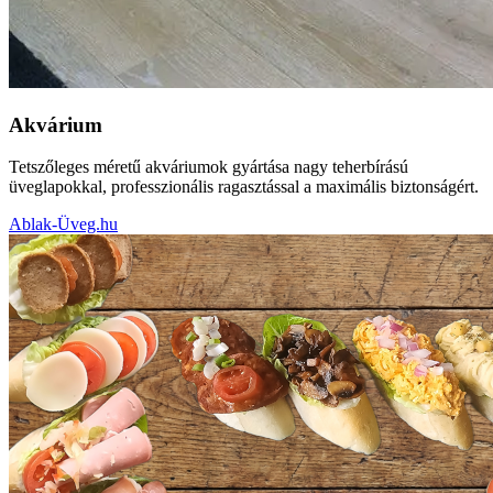
Akvárium
Tetszőleges méretű akváriumok gyártása nagy teherbírású
üveglapokkal, professzionális ragasztással a maximális biztonságért.
Ablak-Üveg.hu