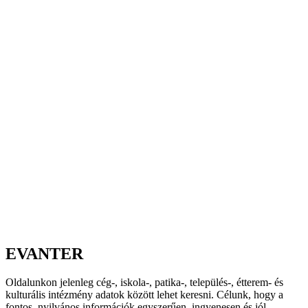
EVANTER
Oldalunkon jelenleg cég-, iskola-, patika-, település-, étterem- és
kulturális intézmény adatok között lehet keresni. Célunk, hogy a
fontos, nyilvános információk egyszerűen, ingyenesen és jól