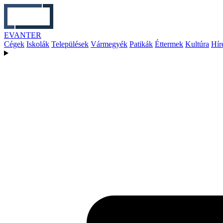
EVANTER
Cégek
Iskolák
Települések
Vármegyék
Patikák
Éttermek
Kultúra
Hír