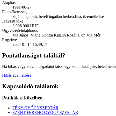
Alapítás
1991-06-27
Főtevékenység
Saját tulajdonú, bérelt ingatlan bérbeadása, üzemeltetése
Jegyzett tőke
3 906 000 HUF
Ügyvezető/tulajdonos
Vig János, Vigné Kontra Katalin Rozália, dr. Vig Mór
Rogzitve
2024-01-14 16:49:17
Pontatlanságot találtál?
Ha hibás vagy elavult cégadatot látsz, egy kattintással jelezheted nekü
Hibás adat jelzése
Kapcsolódó találatok
Patikák a közelben
FÉNY GYÓGYSZERTÁR
SZENT FERENC GYÓGYSZERTÁR