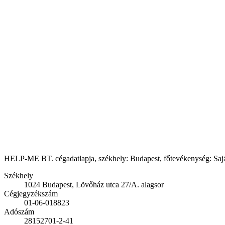
HELP-ME BT. cégadatlapja, székhely: Budapest, főtevékenység: Saját t
Székhely
1024 Budapest, Lövőház utca 27/A. alagsor
Cégjegyzékszám
01-06-018823
Adószám
28152701-2-41