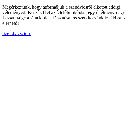
Megérkeztünk, hogy átformáljuk a szendvicsről alkotott eddigi
véleményed! Készítsd fel az ízlelőbimbóidat, egy új élményre! :)
Lassan vége a télnek, de a Disznósajtos szendvicsünk továbbra is
elérhető!
SzendvicsGuru