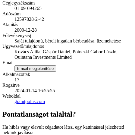
Cégjegyzékszám
01-09-694265
Adószám
12597828-2-42
Alapítás
2000-12-28
Főtevékenység
Saját tulajdonú, bérelt ingatlan bérbeadása, üzemeltetése
Ügyvezető/tulajdonos
Kovács Attila, Gáspár Dániel, Potoczki Gábor László,
Quintana Investments Limited
Email
E-mail megjelenítése
Alkalmazottak
17
Rogzitve
2024-01-14 16:55:55
Weboldal
granitpolus.com
Pontatlanságot találtál?
Ha hibás vagy elavult cégadatot látsz, egy kattintással jelezheted
nekünk javításra.