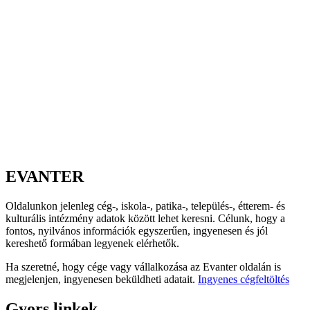
EVANTER
Oldalunkon jelenleg cég-, iskola-, patika-, település-, étterem- és
kulturális intézmény adatok között lehet keresni. Célunk, hogy a
fontos, nyilvános információk egyszerűen, ingyenesen és jól
kereshető formában legyenek elérhetők.
Ha szeretné, hogy cége vagy vállalkozása az Evanter oldalán is
megjelenjen, ingyenesen beküldheti adatait.
Ingyenes cégfeltöltés
Gyors linkek