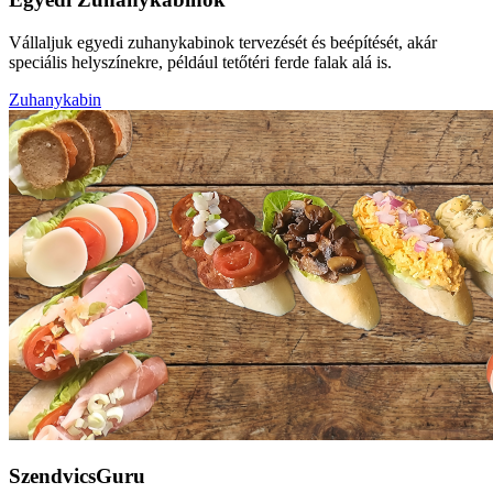
Vállaljuk egyedi zuhanykabinok tervezését és beépítését, akár
speciális helyszínekre, például tetőtéri ferde falak alá is.
Zuhanykabin
SzendvicsGuru