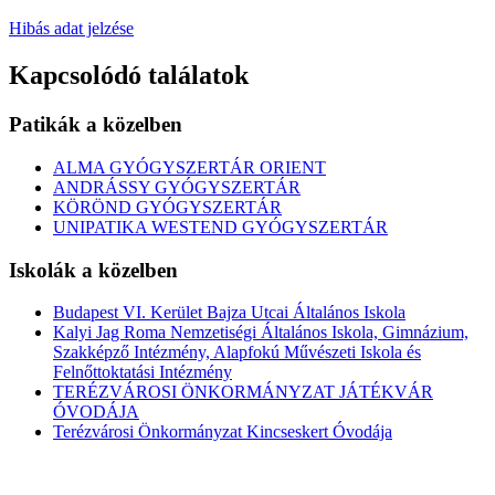
Hibás adat jelzése
Kapcsolódó találatok
Patikák a közelben
ALMA GYÓGYSZERTÁR ORIENT
ANDRÁSSY GYÓGYSZERTÁR
KÖRÖND GYÓGYSZERTÁR
UNIPATIKA WESTEND GYÓGYSZERTÁR
Iskolák a közelben
Budapest VI. Kerület Bajza Utcai Általános Iskola
Kalyi Jag Roma Nemzetiségi Általános Iskola, Gimnázium,
Szakképző Intézmény, Alapfokú Művészeti Iskola és
Felnőttoktatási Intézmény
TERÉZVÁROSI ÖNKORMÁNYZAT JÁTÉKVÁR
ÓVODÁJA
Terézvárosi Önkormányzat Kincseskert Óvodája