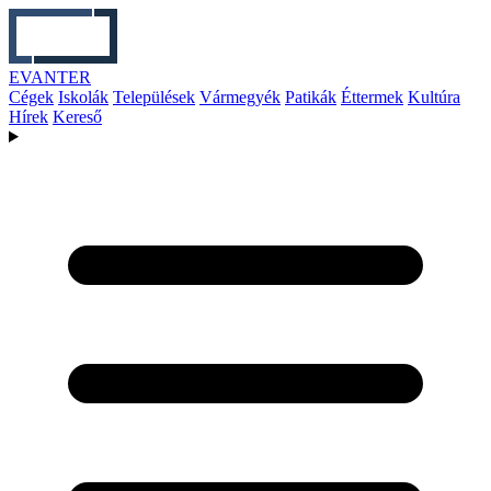
EVANTER
Cégek
Iskolák
Települések
Vármegyék
Patikák
Éttermek
Kultúra
Hírek
Kereső