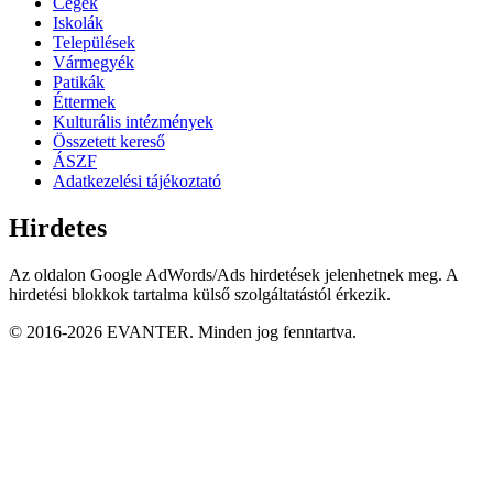
Cégek
Iskolák
Települések
Vármegyék
Patikák
Éttermek
Kulturális intézmények
Összetett kereső
ÁSZF
Adatkezelési tájékoztató
Hirdetes
Az oldalon Google AdWords/Ads hirdetések jelenhetnek meg. A
hirdetési blokkok tartalma külső szolgáltatástól érkezik.
© 2016-2026 EVANTER. Minden jog fenntartva.