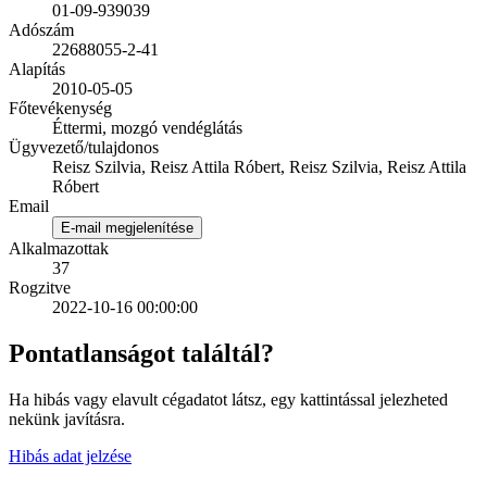
01-09-939039
Adószám
22688055-2-41
Alapítás
2010-05-05
Főtevékenység
Éttermi, mozgó vendéglátás
Ügyvezető/tulajdonos
Reisz Szilvia, Reisz Attila Róbert, Reisz Szilvia, Reisz Attila
Róbert
Email
E-mail megjelenítése
Alkalmazottak
37
Rogzitve
2022-10-16 00:00:00
Pontatlanságot találtál?
Ha hibás vagy elavult cégadatot látsz, egy kattintással jelezheted
nekünk javításra.
Hibás adat jelzése