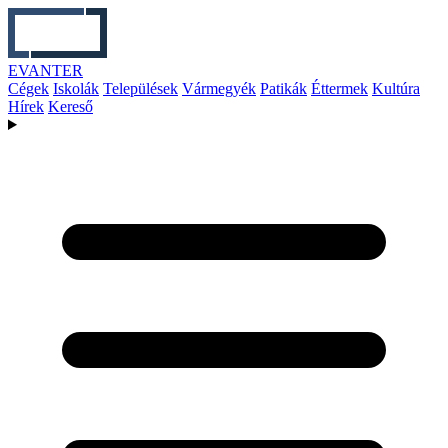
EVANTER
Cégek
Iskolák
Települések
Vármegyék
Patikák
Éttermek
Kultúra
Hírek
Kereső