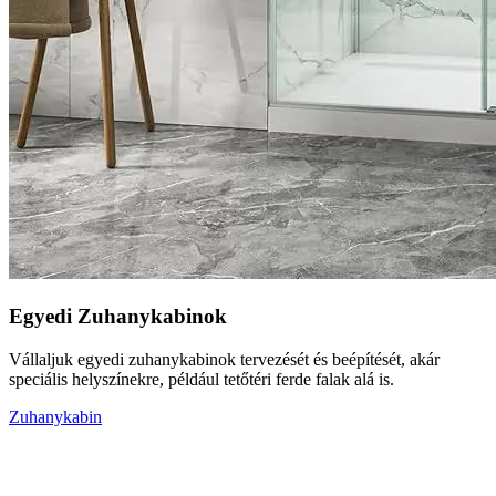
Egyedi Zuhanykabinok
Vállaljuk egyedi zuhanykabinok tervezését és beépítését, akár
speciális helyszínekre, például tetőtéri ferde falak alá is.
Zuhanykabin