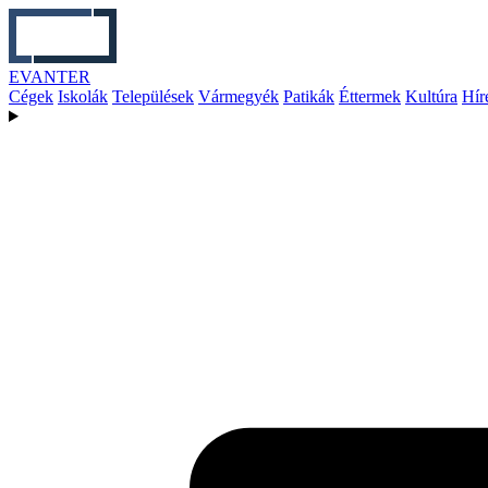
EVANTER
Cégek
Iskolák
Települések
Vármegyék
Patikák
Éttermek
Kultúra
Hír