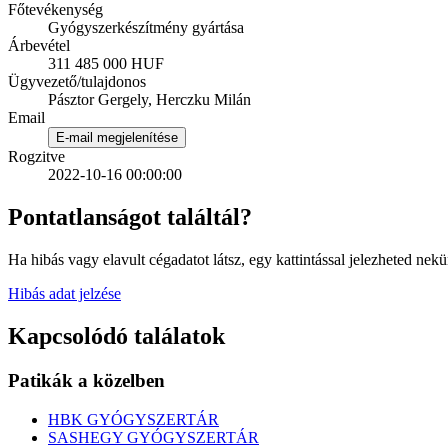
Főtevékenység
Gyógyszerkészítmény gyártása
Árbevétel
311 485 000 HUF
Ügyvezető/tulajdonos
Pásztor Gergely, Herczku Milán
Email
E-mail megjelenítése
Rogzitve
2022-10-16 00:00:00
Pontatlanságot találtál?
Ha hibás vagy elavult cégadatot látsz, egy kattintással jelezheted nekü
Hibás adat jelzése
Kapcsolódó találatok
Patikák a közelben
HBK GYÓGYSZERTÁR
SASHEGY GYÓGYSZERTÁR