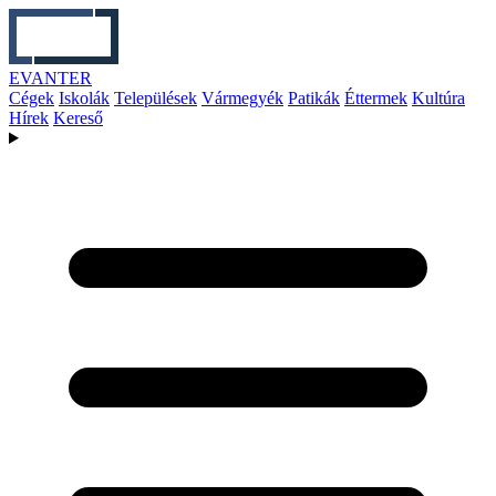
EVANTER
Cégek
Iskolák
Települések
Vármegyék
Patikák
Éttermek
Kultúra
Hírek
Kereső