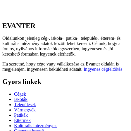
EVANTER
Oldalunkon jelenleg cég-, iskola-, patika-, település-, étterem- és
kulturális intézmény adatok között lehet keresni. Célunk, hogy a
fontos, nyilvános információk egyszerűen, ingyenesen és jól
kereshető formában legyenek elérhetők.
Ha szeretné, hogy cége vagy vállalkozása az Evanter oldalán is
megjelenjen, ingyenesen beküldheti adatait.
Ingyenes cégfeltöltés
Gyors linkek
Cégek
Iskolák
Települések
Vármegyék
Patikák
Éttermek
Kulturális intézmények
Összetett kereső