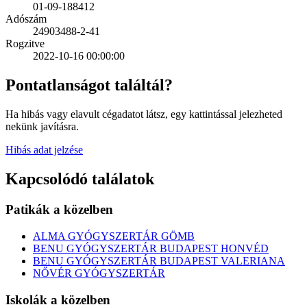
01-09-188412
Adószám
24903488-2-41
Rogzitve
2022-10-16 00:00:00
Pontatlanságot találtál?
Ha hibás vagy elavult cégadatot látsz, egy kattintással jelezheted
nekünk javításra.
Hibás adat jelzése
Kapcsolódó találatok
Patikák a közelben
ALMA GYÓGYSZERTÁR GÖMB
BENU GYÓGYSZERTÁR BUDAPEST HONVÉD
BENU GYÓGYSZERTÁR BUDAPEST VALERIANA
NŐVÉR GYÓGYSZERTÁR
Iskolák a közelben