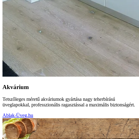
Akvárium
Tetszőleges méretű akváriumok gyártása nagy teherbírású
üveglapokkal, professzionális ragasztással a maximális biztonságért.
Ablak-Üveg.hu