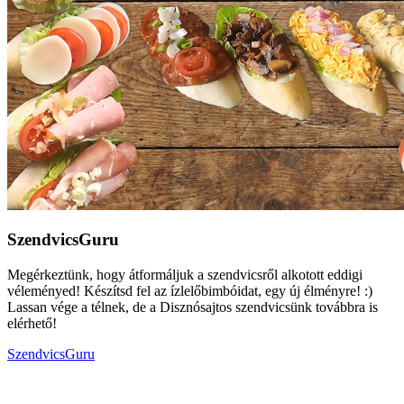
SzendvicsGuru
Megérkeztünk, hogy átformáljuk a szendvicsről alkotott eddigi
véleményed! Készítsd fel az ízlelőbimbóidat, egy új élményre! :)
Lassan vége a télnek, de a Disznósajtos szendvicsünk továbbra is
elérhető!
SzendvicsGuru