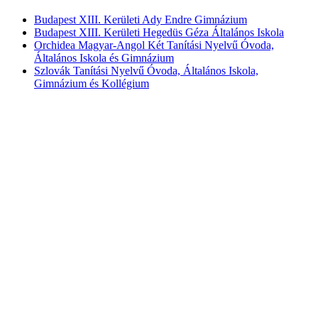
Budapest XIII. Kerületi Ady Endre Gimnázium
Budapest XIII. Kerületi Hegedüs Géza Általános Iskola
Orchidea Magyar-Angol Két Tanítási Nyelvű Óvoda,
Általános Iskola és Gimnázium
Szlovák Tanítási Nyelvű Óvoda, Általános Iskola,
Gimnázium és Kollégium