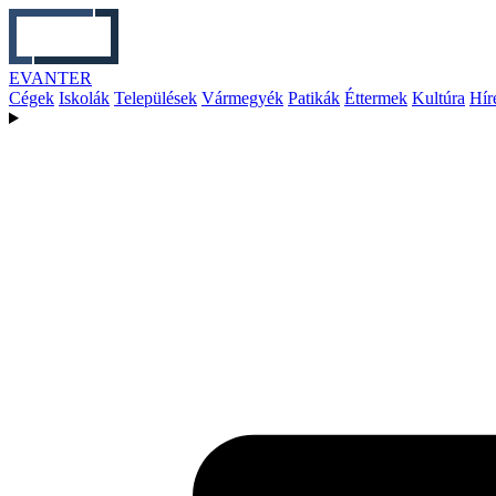
EVANTER
Cégek
Iskolák
Települések
Vármegyék
Patikák
Éttermek
Kultúra
Hír