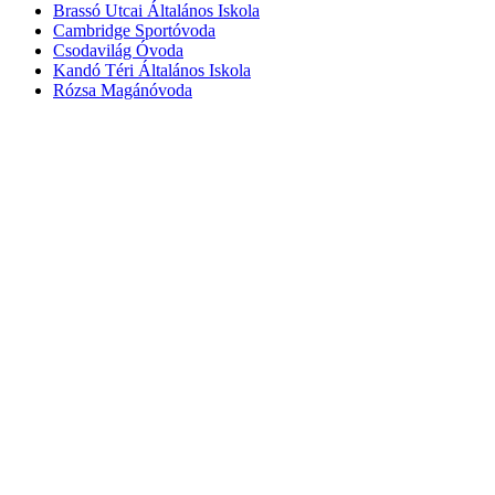
Brassó Utcai Általános Iskola
Cambridge Sportóvoda
Csodavilág Óvoda
Kandó Téri Általános Iskola
Rózsa Magánóvoda