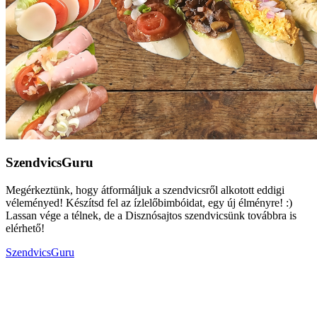
SzendvicsGuru
Megérkeztünk, hogy átformáljuk a szendvicsről alkotott eddigi
véleményed! Készítsd fel az ízlelőbimbóidat, egy új élményre! :)
Lassan vége a télnek, de a Disznósajtos szendvicsünk továbbra is
elérhető!
SzendvicsGuru