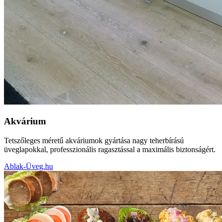
Akvárium
Tetszőleges méretű akváriumok gyártása nagy teherbírású
üveglapokkal, professzionális ragasztással a maximális biztonságért.
Ablak-Üveg.hu