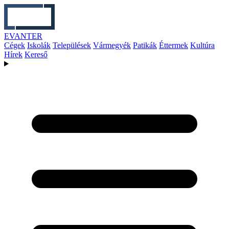
EVANTER
Cégek
Iskolák
Települések
Vármegyék
Patikák
Éttermek
Kultúra
Hírek
Kereső