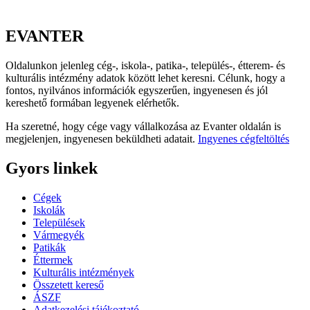
EVANTER
Oldalunkon jelenleg cég-, iskola-, patika-, település-, étterem- és
kulturális intézmény adatok között lehet keresni. Célunk, hogy a
fontos, nyilvános információk egyszerűen, ingyenesen és jól
kereshető formában legyenek elérhetők.
Ha szeretné, hogy cége vagy vállalkozása az Evanter oldalán is
megjelenjen, ingyenesen beküldheti adatait.
Ingyenes cégfeltöltés
Gyors linkek
Cégek
Iskolák
Települések
Vármegyék
Patikák
Éttermek
Kulturális intézmények
Összetett kereső
ÁSZF
Adatkezelési tájékoztató