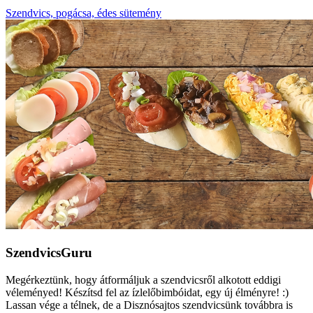
Szendvics, pogácsa, édes sütemény
SzendvicsGuru
Megérkeztünk, hogy átformáljuk a szendvicsről alkotott eddigi
véleményed! Készítsd fel az ízlelőbimbóidat, egy új élményre! :)
Lassan vége a télnek, de a Disznósajtos szendvicsünk továbbra is