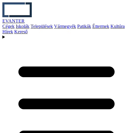
EVANTER
Cégek
Iskolák
Települések
Vármegyék
Patikák
Éttermek
Kultúra
Hírek
Kereső