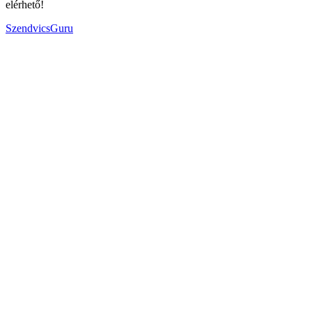
elérhető!
SzendvicsGuru