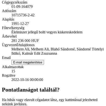
Cégjegyzékszám
01-09-164079
Adószám
10715736-2-42
Alapítás
1991-12-27
Főtevékenység
Élelmiszer jellegű bolti vegyes kiskereskedelem
Árbevétel
281 236 000 HUF
Ügyvezető/tulajdonos
Melhem Ali, Melhem Ali, Blahó Sándorné, Sándorné Törtelyi
Ildikó, Kalmár Edit Zsuzsanna
Email
E-mail megjelenítése
Alkalmazottak
15
Rogzitve
2022-10-16 00:00:00
Pontatlanságot találtál?
Ha hibás vagy elavult cégadatot látsz, egy kattintással jelezheted
nekünk javításra.