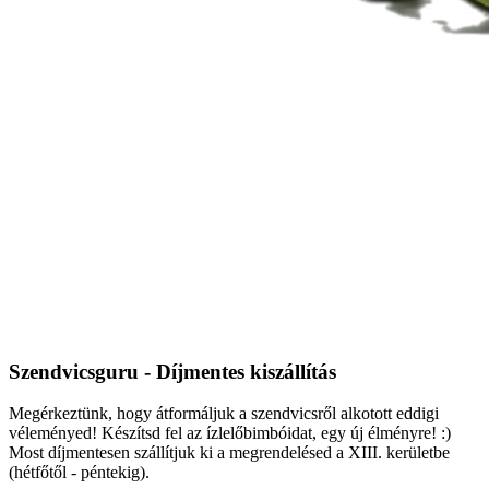
Szendvicsguru - Díjmentes kiszállítás
Megérkeztünk, hogy átformáljuk a szendvicsről alkotott eddigi
véleményed! Készítsd fel az ízlelőbimbóidat, egy új élményre! :)
Most díjmentesen szállítjuk ki a megrendelésed a XIII. kerületbe
(hétfőtől - péntekig).