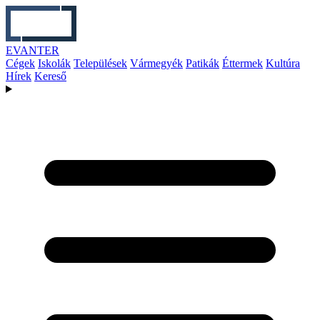
EVANTER
Cégek
Iskolák
Települések
Vármegyék
Patikák
Éttermek
Kultúra
Hírek
Kereső