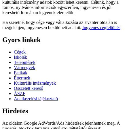
kulturális intézmény adatok között lehet keresni. Célunk, hogy a
fontos, nyilvános információk egyszerűen, ingyenesen és jól
kereshető formában legyenek elérhetők.
Ha szeretné, hogy cége vagy vállalkozása az Evanter oldalán is
megjelenjen, ingyenesen beküldheti adatait.
Ingyenes cégfeltöltés
Gyors linkek
Cégek
Iskolák
Települések
Vármegyék
Patikák
Éttermek
Kulturális intézmények
Összetett kereső
ÁSZF
Adatkezelési tájékoztató
Hirdetes
Az oldalon Google AdWords/Ads hirdetések jelenhetnek meg. A
hirdetési blokkok tartalma külső szolgáltatástól érkezik.