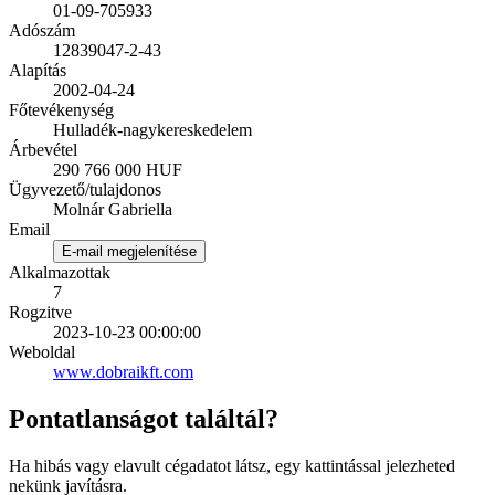
01-09-705933
Adószám
12839047-2-43
Alapítás
2002-04-24
Főtevékenység
Hulladék-nagykereskedelem
Árbevétel
290 766 000 HUF
Ügyvezető/tulajdonos
Molnár Gabriella
Email
E-mail megjelenítése
Alkalmazottak
7
Rogzitve
2023-10-23 00:00:00
Weboldal
www.dobraikft.com
Pontatlanságot találtál?
Ha hibás vagy elavult cégadatot látsz, egy kattintással jelezheted
nekünk javításra.