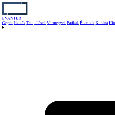
EVANTER
Cégek
Iskolák
Települések
Vármegyék
Patikák
Éttermek
Kultúra
Hír