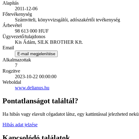
Alapítás
2011-12-06
Főtevékenység
Számviteli, könyvvizsgálói, adószakértői tevékenység
Árbevétel
98 613 000 HUF
Ügyvezető/tulajdonos
Kis Ádám, SILK BROTHER Kft.
Email
E-mail megjelenítése
Alkalmazottak
7
Rogzitve
2023-10-22 00:00:00
Weboldal
www.delianus.hu
Pontatlanságot találtál?
Ha hibás vagy elavult cégadatot látsz, egy kattintással jelezheted nekü
Hibás adat jelzése
Kapcsolódó találatok