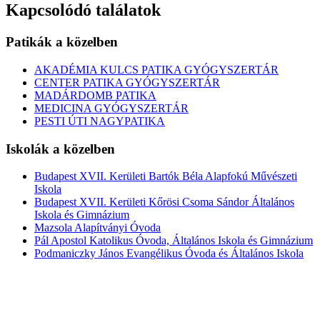
Kapcsolódó találatok
Patikák a közelben
AKADÉMIA KULCS PATIKA GYÓGYSZERTÁR
CENTER PATIKA GYÓGYSZERTÁR
MADÁRDOMB PATIKA
MEDICINA GYÓGYSZERTÁR
PESTI ÚTI NAGYPATIKA
Iskolák a közelben
Budapest XVII. Kerületi Bartók Béla Alapfokú Művészeti
Iskola
Budapest XVII. Kerületi Kőrösi Csoma Sándor Általános
Iskola és Gimnázium
Mazsola Alapítványi Óvoda
Pál Apostol Katolikus Óvoda, Általános Iskola és Gimnázium
Podmaniczky János Evangélikus Óvoda és Általános Iskola