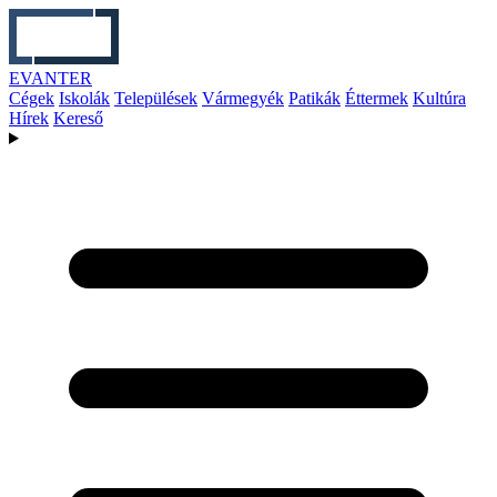
EVANTER
Cégek
Iskolák
Települések
Vármegyék
Patikák
Éttermek
Kultúra
Hírek
Kereső