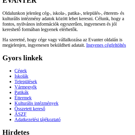
EVANTER
Oldalunkon jelenleg cég-, iskola-, patika-, település-, étterem- és
kulturális intézmény adatok között lehet keresni. Célunk, hogy a
fontos, nyilvános információk egyszerűen, ingyenesen és jól
kereshető formában legyenek elérhetők.
Ha szeretné, hogy cége vagy vállalkozása az Evanter oldalán is
megjelenjen, ingyenesen beküldheti adatait.
Ingyenes cégfeltöltés
Gyors linkek
Cégek
Iskolák
Települések
Vármegyék
Patikák
Éttermek
Kulturális intézmények
Összetett kereső
ÁSZF
Adatkezelési tájékoztató
Hirdetes