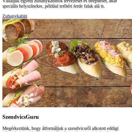
Vállaljuk egyedi zuhanykabinok tervezését és beépítését, akár
speciális helyszínekre, például tetőtéri ferde falak alá is.
Zuhanykabin
SzendvicsGuru
Megérkeztünk, hogy átformáljuk a szendvicsről alkotott eddigi