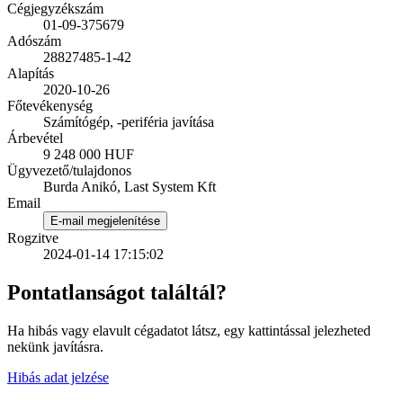
Cégjegyzékszám
01-09-375679
Adószám
28827485-1-42
Alapítás
2020-10-26
Főtevékenység
Számítógép, -periféria javítása
Árbevétel
9 248 000 HUF
Ügyvezető/tulajdonos
Burda Anikó, Last System Kft
Email
E-mail megjelenítése
Rogzitve
2024-01-14 17:15:02
Pontatlanságot találtál?
Ha hibás vagy elavult cégadatot látsz, egy kattintással jelezheted
nekünk javításra.
Hibás adat jelzése