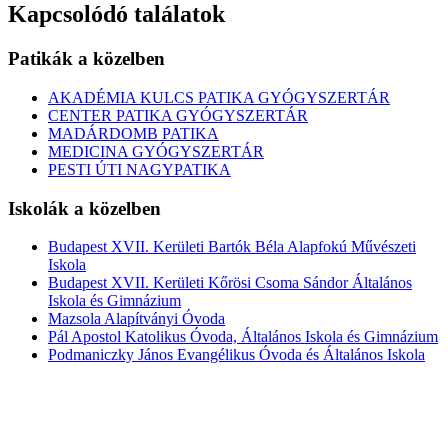
Kapcsolódó találatok
Patikák a közelben
AKADÉMIA KULCS PATIKA GYÓGYSZERTÁR
CENTER PATIKA GYÓGYSZERTÁR
MADÁRDOMB PATIKA
MEDICINA GYÓGYSZERTÁR
PESTI ÚTI NAGYPATIKA
Iskolák a közelben
Budapest XVII. Kerületi Bartók Béla Alapfokú Művészeti
Iskola
Budapest XVII. Kerületi Kőrösi Csoma Sándor Általános
Iskola és Gimnázium
Mazsola Alapítványi Óvoda
Pál Apostol Katolikus Óvoda, Általános Iskola és Gimnázium
Podmaniczky János Evangélikus Óvoda és Általános Iskola