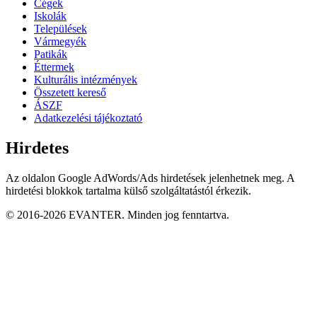
Cégek
Iskolák
Települések
Vármegyék
Patikák
Éttermek
Kulturális intézmények
Összetett kereső
ÁSZF
Adatkezelési tájékoztató
Hirdetes
Az oldalon Google AdWords/Ads hirdetések jelenhetnek meg. A
hirdetési blokkok tartalma külső szolgáltatástól érkezik.
© 2016-2026 EVANTER. Minden jog fenntartva.