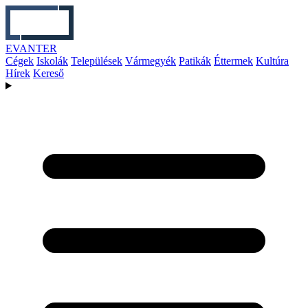
EVANTER
Cégek
Iskolák
Települések
Vármegyék
Patikák
Éttermek
Kultúra
Hírek
Kereső