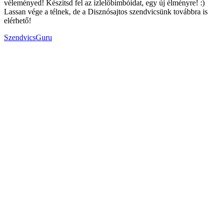
véleményed! Készítsd fel az ízlelőbimbóidat, egy új élményre! :)
Lassan vége a télnek, de a Disznósajtos szendvicsünk továbbra is
elérhető!
SzendvicsGuru