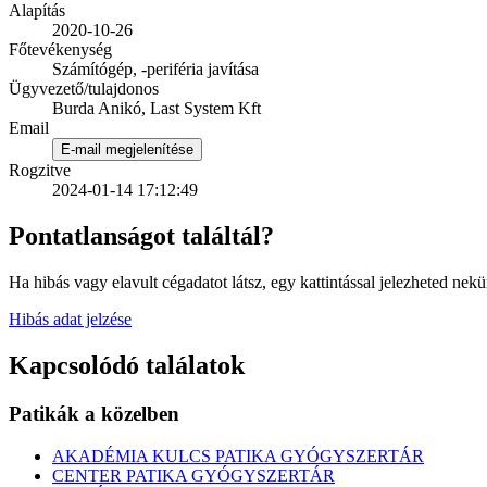
Alapítás
2020-10-26
Főtevékenység
Számítógép, -periféria javítása
Ügyvezető/tulajdonos
Burda Anikó, Last System Kft
Email
E-mail megjelenítése
Rogzitve
2024-01-14 17:12:49
Pontatlanságot találtál?
Ha hibás vagy elavult cégadatot látsz, egy kattintással jelezheted nekü
Hibás adat jelzése
Kapcsolódó találatok
Patikák a közelben
AKADÉMIA KULCS PATIKA GYÓGYSZERTÁR
CENTER PATIKA GYÓGYSZERTÁR