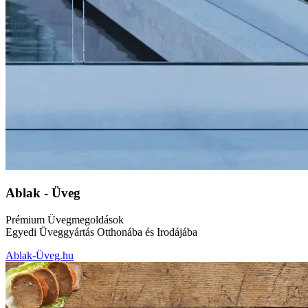
Ablak - Üveg
Prémium Üvegmegoldások
Egyedi Üveggyártás Otthonába és Irodájába
Ablak-Üveg.hu