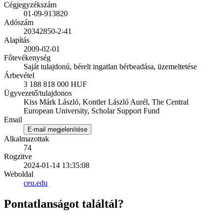
Cégjegyzékszám
01-09-913820
Adószám
20342850-2-41
Alapítás
2009-02-01
Főtevékenység
Saját tulajdonú, bérelt ingatlan bérbeadása, üzemeltetése
Árbevétel
3 188 818 000 HUF
Ügyvezető/tulajdonos
Kiss Márk László, Kontler László Aurél, The Central
European University, Scholar Support Fund
Email
E-mail megjelenítése
Alkalmazottak
74
Rogzitve
2024-01-14 13:35:08
Weboldal
ceu.edu
Pontatlanságot találtál?