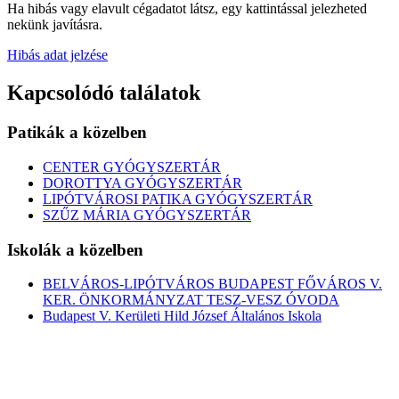
Ha hibás vagy elavult cégadatot látsz, egy kattintással jelezheted
nekünk javításra.
Hibás adat jelzése
Kapcsolódó találatok
Patikák a közelben
CENTER GYÓGYSZERTÁR
DOROTTYA GYÓGYSZERTÁR
LIPÓTVÁROSI PATIKA GYÓGYSZERTÁR
SZŰZ MÁRIA GYÓGYSZERTÁR
Iskolák a közelben
BELVÁROS-LIPÓTVÁROS BUDAPEST FŐVÁROS V.
KER. ÖNKORMÁNYZAT TESZ-VESZ ÓVODA
Budapest V. Kerületi Hild József Általános Iskola