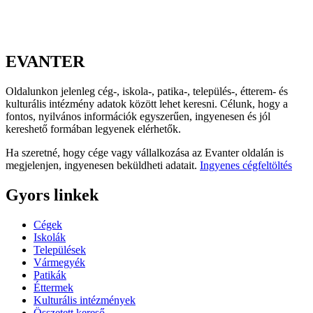
EVANTER
Oldalunkon jelenleg cég-, iskola-, patika-, település-, étterem- és
kulturális intézmény adatok között lehet keresni. Célunk, hogy a
fontos, nyilvános információk egyszerűen, ingyenesen és jól
kereshető formában legyenek elérhetők.
Ha szeretné, hogy cége vagy vállalkozása az Evanter oldalán is
megjelenjen, ingyenesen beküldheti adatait.
Ingyenes cégfeltöltés
Gyors linkek
Cégek
Iskolák
Települések
Vármegyék
Patikák
Éttermek
Kulturális intézmények
Összetett kereső