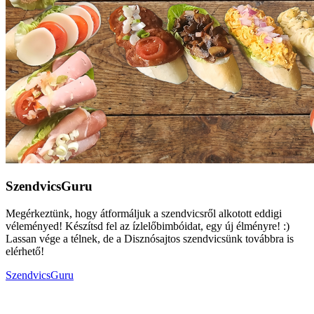
SzendvicsGuru
Megérkeztünk, hogy átformáljuk a szendvicsről alkotott eddigi
véleményed! Készítsd fel az ízlelőbimbóidat, egy új élményre! :)
Lassan vége a télnek, de a Disznósajtos szendvicsünk továbbra is
elérhető!
SzendvicsGuru