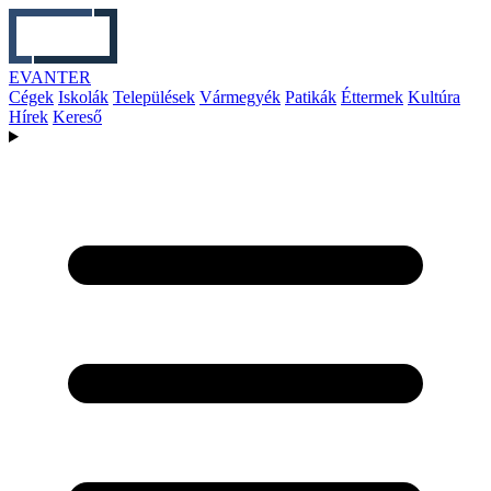
EVANTER
Cégek
Iskolák
Települések
Vármegyék
Patikák
Éttermek
Kultúra
Hírek
Kereső