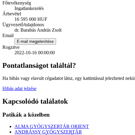
Főtevékenység
Ingatlankezelés
Árbevétel
16 595 000 HUF
Ügyvezető/tulajdonos
dr. Barabás András Zsolt
Email
E-mail megjelenítése
Rogzitve
2022-10-16 00:00:00
Pontatlanságot találtál?
Ha hibás vagy elavult cégadatot látsz, egy kattintással jelezheted nekü
Hibás adat jelzése
Kapcsolódó találatok
Patikák a közelben
ALMA GYÓGYSZERTÁR ORIENT
ANDRÁSSY GYÓGYSZERTÁR