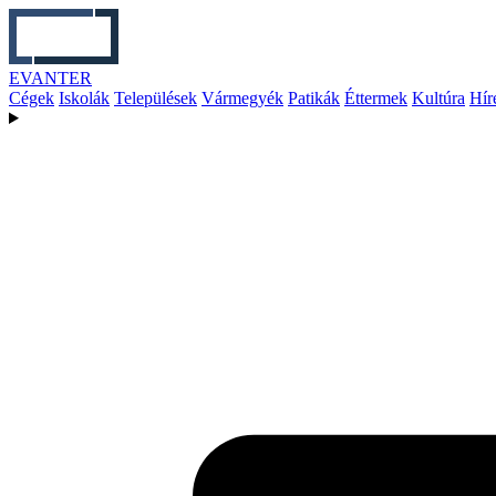
EVANTER
Cégek
Iskolák
Települések
Vármegyék
Patikák
Éttermek
Kultúra
Hír