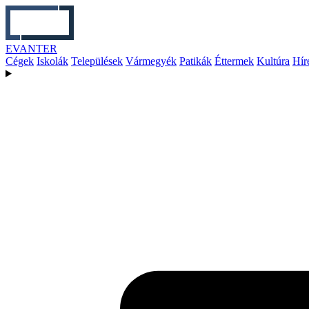
EVANTER
Cégek
Iskolák
Települések
Vármegyék
Patikák
Éttermek
Kultúra
Hír