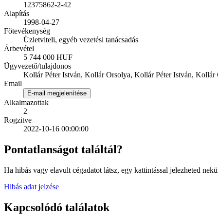
12375862-2-42
Alapítás
1998-04-27
Főtevékenység
Üzletviteli, egyéb vezetési tanácsadás
Árbevétel
5 744 000 HUF
Ügyvezető/tulajdonos
Kollár Péter István, Kollár Orsolya, Kollár Péter István, Kollár
Email
E-mail megjelenítése
Alkalmazottak
2
Rogzitve
2022-10-16 00:00:00
Pontatlanságot találtál?
Ha hibás vagy elavult cégadatot látsz, egy kattintással jelezheted nekü
Hibás adat jelzése
Kapcsolódó találatok