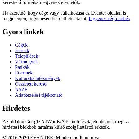
kereshető formában legyenek elérhetők.
Ha szeretné, hogy cége vagy vállalkozása az Evanter oldalán is
megjelenjen, ingyenesen beküldheti adatait.
Ingyenes cégfeltöltés
Gyors linkek
Cégek
Iskolák
Települések
Vármegyék
Patikák
Éttermek
Kulturális intézmények
Összetett kereső
ÁSZF
Adatkezelési tájékoztató
Hirdetes
Az oldalon Google AdWords/Ads hirdetések jelenhetnek meg. A
hirdetési blokkok tartalma külső szolgáltatástól érkezik.
© 2016-2026 EVANTER. Minden jog fenntartva.