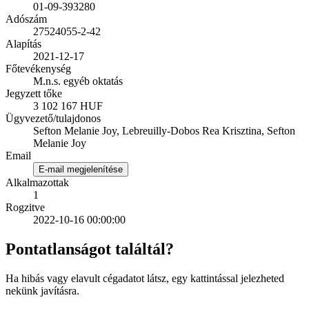
01-09-393280
Adószám
27524055-2-42
Alapítás
2021-12-17
Főtevékenység
M.n.s. egyéb oktatás
Jegyzett tőke
3 102 167 HUF
Ügyvezető/tulajdonos
Sefton Melanie Joy, Lebreuilly-Dobos Rea Krisztina, Sefton
Melanie Joy
Email
E-mail megjelenítése
Alkalmazottak
1
Rogzitve
2022-10-16 00:00:00
Pontatlanságot találtál?
Ha hibás vagy elavult cégadatot látsz, egy kattintással jelezheted
nekünk javításra.