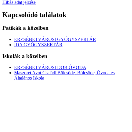
Hibás adat jelzése
Kapcsolódó találatok
Patikák a közelben
ERZSÉBETVÁROSI GYÓGYSZERTÁR
IDA GYÓGYSZERTÁR
Iskolák a közelben
ERZSÉBETVÁROSI DOB ÓVODA
Maszoret Avot Családi Bölcsőde, Bölcsőde, Óvoda és
Általános Iskola