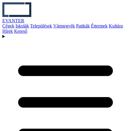
EVANTER
Cégek
Iskolák
Települések
Vármegyék
Patikák
Éttermek
Kultúra
Hírek
Kereső