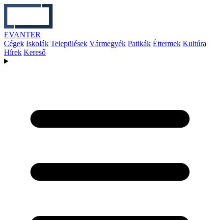
EVANTER
Cégek
Iskolák
Települések
Vármegyék
Patikák
Éttermek
Kultúra
Hírek
Kereső