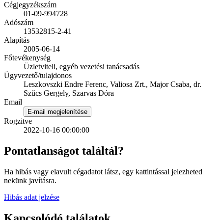
Cégjegyzékszám
01-09-994728
Adószám
13532815-2-41
Alapítás
2005-06-14
Főtevékenység
Üzletviteli, egyéb vezetési tanácsadás
Ügyvezető/tulajdonos
Leszkovszki Endre Ferenc, Valiosa Zrt., Major Csaba, dr.
Szűcs Gergely, Szarvas Dóra
Email
E-mail megjelenítése
Rogzitve
2022-10-16 00:00:00
Pontatlanságot találtál?
Ha hibás vagy elavult cégadatot látsz, egy kattintással jelezheted
nekünk javításra.
Hibás adat jelzése
Kapcsolódó találatok