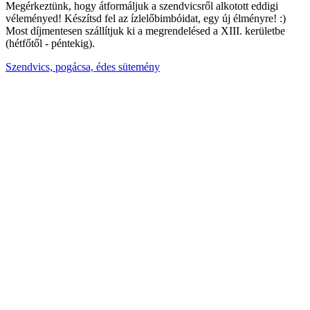
Megérkeztünk, hogy átformáljuk a szendvicsről alkotott eddigi
véleményed! Készítsd fel az ízlelőbimbóidat, egy új élményre! :)
Most díjmentesen szállítjuk ki a megrendelésed a XIII. kerületbe
(hétfőtől - péntekig).
Szendvics, pogácsa, édes sütemény