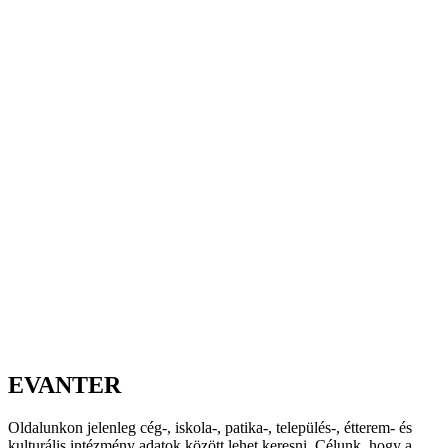
EVANTER
Oldalunkon jelenleg cég-, iskola-, patika-, település-, étterem- és
kulturális intézmény adatok között lehet keresni. Célunk, hogy a