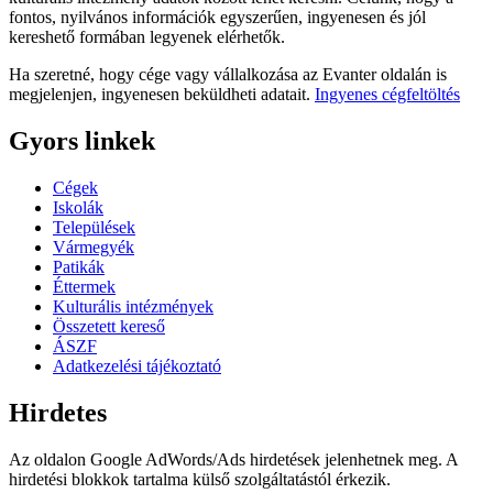
fontos, nyilvános információk egyszerűen, ingyenesen és jól
kereshető formában legyenek elérhetők.
Ha szeretné, hogy cége vagy vállalkozása az Evanter oldalán is
megjelenjen, ingyenesen beküldheti adatait.
Ingyenes cégfeltöltés
Gyors linkek
Cégek
Iskolák
Települések
Vármegyék
Patikák
Éttermek
Kulturális intézmények
Összetett kereső
ÁSZF
Adatkezelési tájékoztató
Hirdetes
Az oldalon Google AdWords/Ads hirdetések jelenhetnek meg. A
hirdetési blokkok tartalma külső szolgáltatástól érkezik.