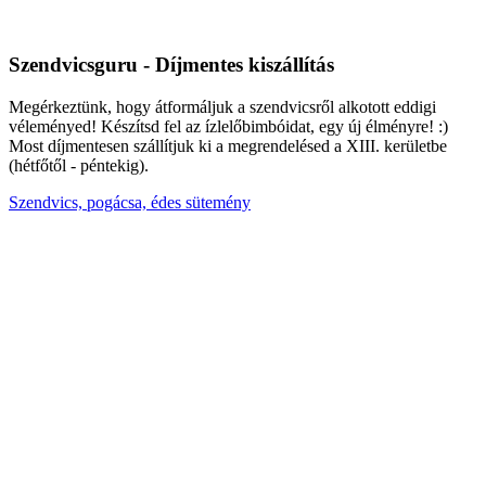
Szendvicsguru - Díjmentes kiszállítás
Megérkeztünk, hogy átformáljuk a szendvicsről alkotott eddigi
véleményed! Készítsd fel az ízlelőbimbóidat, egy új élményre! :)
Most díjmentesen szállítjuk ki a megrendelésed a XIII. kerületbe
(hétfőtől - péntekig).
Szendvics, pogácsa, édes sütemény