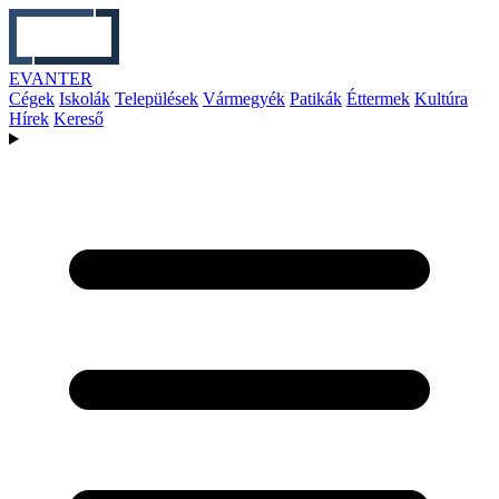
EVANTER
Cégek
Iskolák
Települések
Vármegyék
Patikák
Éttermek
Kultúra
Hírek
Kereső