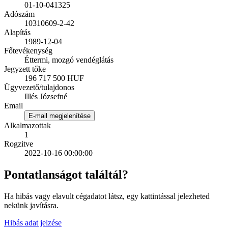
01-10-041325
Adószám
10310609-2-42
Alapítás
1989-12-04
Főtevékenység
Éttermi, mozgó vendéglátás
Jegyzett tőke
196 717 500 HUF
Ügyvezető/tulajdonos
Illés Józsefné
Email
E-mail megjelenítése
Alkalmazottak
1
Rogzitve
2022-10-16 00:00:00
Pontatlanságot találtál?
Ha hibás vagy elavult cégadatot látsz, egy kattintással jelezheted
nekünk javításra.
Hibás adat jelzése