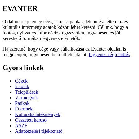
EVANTER
Oldalunkon jelenleg cég-, iskola-, patika-, település-, étterem- és
kulturális intézmény adatok között lehet keresni. Célunk, hogy a
fontos, nyilvános információk egyszerűen, ingyenesen és jól
kereshető formában legyenek elérhetők.
Ha szeretné, hogy cége vagy vállalkozása az Evanter oldalán is
megjelenjen, ingyenesen beküldheti adatait.
Ingyenes cégfeltöltés
Gyors linkek
Cégek
Iskolák
Települések
Vármegyék
Patikák
Éttermek
Kulturális intézmények
Összetett kereső
ÁSZF
Adatkezelési tájékoztató