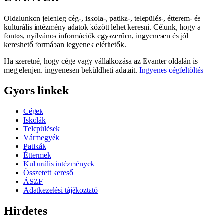
Oldalunkon jelenleg cég-, iskola-, patika-, település-, étterem- és
kulturális intézmény adatok között lehet keresni. Célunk, hogy a
fontos, nyilvános információk egyszerűen, ingyenesen és jól
kereshető formában legyenek elérhetők.
Ha szeretné, hogy cége vagy vállalkozása az Evanter oldalán is
megjelenjen, ingyenesen beküldheti adatait.
Ingyenes cégfeltöltés
Gyors linkek
Cégek
Iskolák
Települések
Vármegyék
Patikák
Éttermek
Kulturális intézmények
Összetett kereső
ÁSZF
Adatkezelési tájékoztató
Hirdetes