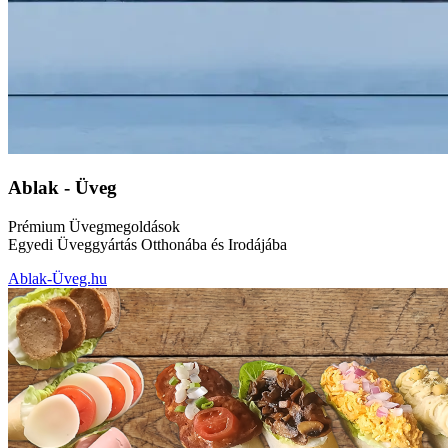
Ablak - Üveg
Prémium Üvegmegoldások
Egyedi Üveggyártás Otthonába és Irodájába
Ablak-Üveg.hu