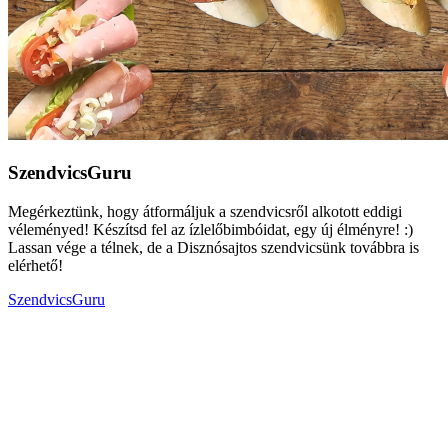
SzendvicsGuru
Megérkeztünk, hogy átformáljuk a szendvicsről alkotott eddigi
véleményed! Készítsd fel az ízlelőbimbóidat, egy új élményre! :)
Lassan vége a télnek, de a Disznósajtos szendvicsünk továbbra is
elérhető!
SzendvicsGuru