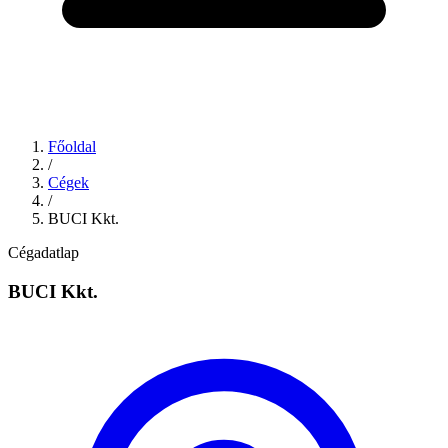
Főoldal
/
Cégek
/
BUCI Kkt.
Cégadatlap
BUCI Kkt.