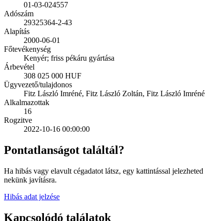
01-03-024557
Adószám
29325364-2-43
Alapítás
2000-06-01
Főtevékenység
Kenyér; friss pékáru gyártása
Árbevétel
308 025 000 HUF
Ügyvezető/tulajdonos
Fitz László Imréné, Fitz László Zoltán, Fitz László Imréné
Alkalmazottak
16
Rogzitve
2022-10-16 00:00:00
Pontatlanságot találtál?
Ha hibás vagy elavult cégadatot látsz, egy kattintással jelezheted
nekünk javításra.
Hibás adat jelzése
Kapcsolódó találatok