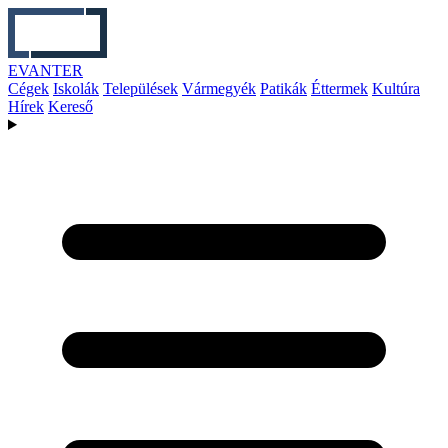
EVANTER
Cégek
Iskolák
Települések
Vármegyék
Patikák
Éttermek
Kultúra
Hírek
Kereső