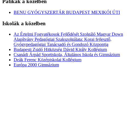
Patikák a közelben
BENU GYÓGYSZERTÁR BUDAPEST MEXIKÓI ÚTI
Iskolák a közelben
Az Értelmi Fogyatékosok Fejlődését Szolgáló Magyar Down
Alapítvány Pedagógiai Szakszolgálata: Korai fejlesztő,
Gyógypedagógiai Tanácsadó és Gondozó Központja
Budapesti Zsidó Hitközség Dávid Király Kollégium
Csanádi Árpád Sportiskola, Általános Iskola és Gimnázium
Deák Ferenc Középiskolai Kollégium
Európa 2000 Gimnázium