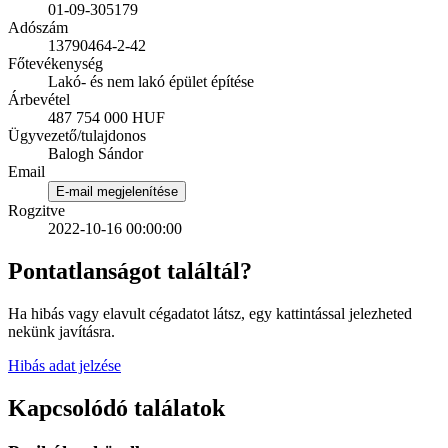
01-09-305179
Adószám
13790464-2-42
Főtevékenység
Lakó- és nem lakó épület építése
Árbevétel
487 754 000 HUF
Ügyvezető/tulajdonos
Balogh Sándor
Email
E-mail megjelenítése
Rogzitve
2022-10-16 00:00:00
Pontatlanságot találtál?
Ha hibás vagy elavult cégadatot látsz, egy kattintással jelezheted
nekünk javításra.
Hibás adat jelzése
Kapcsolódó találatok