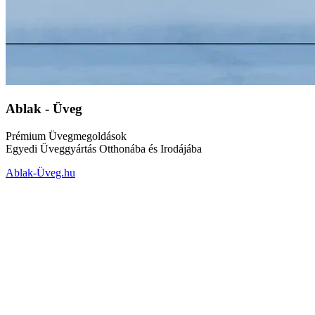
Ablak - Üveg
Prémium Üvegmegoldások
Egyedi Üveggyártás Otthonába és Irodájába
Ablak-Üveg.hu