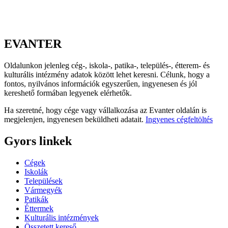
EVANTER
Oldalunkon jelenleg cég-, iskola-, patika-, település-, étterem- és
kulturális intézmény adatok között lehet keresni. Célunk, hogy a
fontos, nyilvános információk egyszerűen, ingyenesen és jól
kereshető formában legyenek elérhetők.
Ha szeretné, hogy cége vagy vállalkozása az Evanter oldalán is
megjelenjen, ingyenesen beküldheti adatait.
Ingyenes cégfeltöltés
Gyors linkek
Cégek
Iskolák
Települések
Vármegyék
Patikák
Éttermek
Kulturális intézmények
Összetett kereső