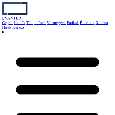
EVANTER
Cégek
Iskolák
Települések
Vármegyék
Patikák
Éttermek
Kultúra
Hírek
Kereső