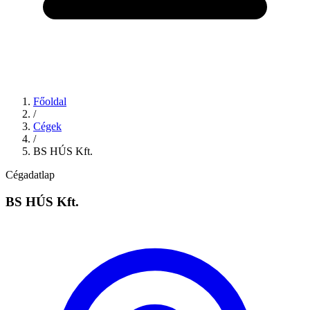
Főoldal
/
Cégek
/
BS HÚS Kft.
Cégadatlap
BS HÚS Kft.