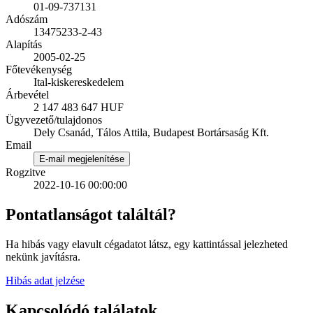
01-09-737131
Adószám
13475233-2-43
Alapítás
2005-02-25
Főtevékenység
Ital-kiskereskedelem
Árbevétel
2 147 483 647 HUF
Ügyvezető/tulajdonos
Dely Csanád, Tálos Attila, Budapest Bortársaság Kft.
Email
E-mail megjelenítése
Rogzitve
2022-10-16 00:00:00
Pontatlanságot találtál?
Ha hibás vagy elavult cégadatot látsz, egy kattintással jelezheted
nekünk javításra.
Hibás adat jelzése
Kapcsolódó találatok