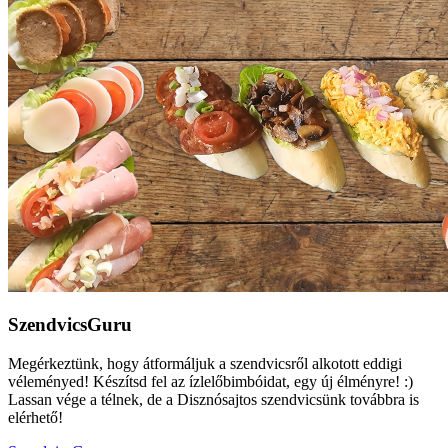
SzendvicsGuru
Megérkeztünk, hogy átformáljuk a szendvicsről alkotott eddigi
véleményed! Készítsd fel az ízlelőbimbóidat, egy új élményre! :)
Lassan vége a télnek, de a Disznósajtos szendvicsünk továbbra is
elérhető!