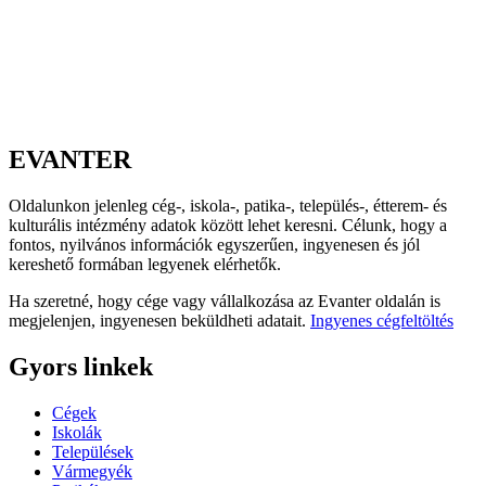
EVANTER
Oldalunkon jelenleg cég-, iskola-, patika-, település-, étterem- és
kulturális intézmény adatok között lehet keresni. Célunk, hogy a
fontos, nyilvános információk egyszerűen, ingyenesen és jól
kereshető formában legyenek elérhetők.
Ha szeretné, hogy cége vagy vállalkozása az Evanter oldalán is
megjelenjen, ingyenesen beküldheti adatait.
Ingyenes cégfeltöltés
Gyors linkek
Cégek
Iskolák
Települések
Vármegyék