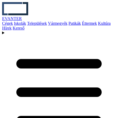
EVANTER
Cégek
Iskolák
Települések
Vármegyék
Patikák
Éttermek
Kultúra
Hírek
Kereső