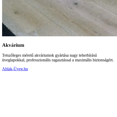
Akvárium
Tetszőleges méretű akváriumok gyártása nagy teherbírású
üveglapokkal, professzionális ragasztással a maximális biztonságért.
Ablak-Üveg.hu