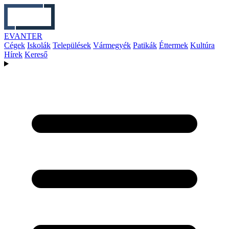
EVANTER
Cégek
Iskolák
Települések
Vármegyék
Patikák
Éttermek
Kultúra
Hírek
Kereső