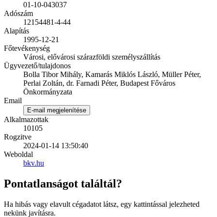
01-10-043037
Adószám
12154481-4-44
Alapítás
1995-12-21
Főtevékenység
Városi, elővárosi szárazföldi személyszállítás
Ügyvezető/tulajdonos
Bolla Tibor Mihály, Kamarás Miklós László, Müller Péter,
Perlai Zoltán, dr. Farnadi Péter, Budapest Főváros
Önkormányzata
Email
E-mail megjelenítése
Alkalmazottak
10105
Rogzitve
2024-01-14 13:50:40
Weboldal
bkv.hu
Pontatlanságot találtál?
Ha hibás vagy elavult cégadatot látsz, egy kattintással jelezheted
nekünk javításra.