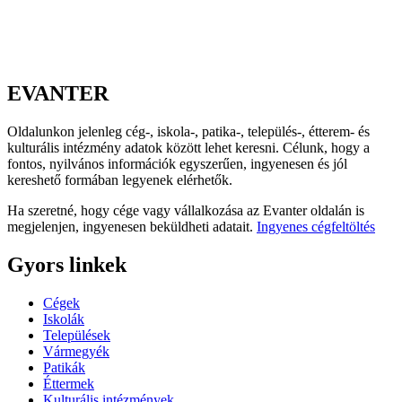
EVANTER
Oldalunkon jelenleg cég-, iskola-, patika-, település-, étterem- és
kulturális intézmény adatok között lehet keresni. Célunk, hogy a
fontos, nyilvános információk egyszerűen, ingyenesen és jól
kereshető formában legyenek elérhetők.
Ha szeretné, hogy cége vagy vállalkozása az Evanter oldalán is
megjelenjen, ingyenesen beküldheti adatait.
Ingyenes cégfeltöltés
Gyors linkek
Cégek
Iskolák
Települések
Vármegyék
Patikák
Éttermek
Kulturális intézmények