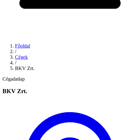
Főoldal
/
Cégek
/
BKV Zrt.
Cégadatlap
BKV Zrt.