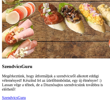
SzendvicsGuru
Megérkeztünk, hogy átformáljuk a szendvicsről alkotott eddigi
véleményed! Készítsd fel az ízlelőbimbóidat, egy új élményre! :)
Lassan vége a télnek, de a Disznósajtos szendvicsünk továbbra is
elérhető!
SzendvicsGuru