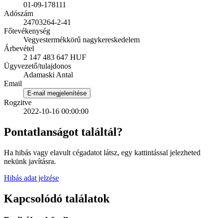
01-09-178111
Adószám
24703264-2-41
Főtevékenység
Vegyestermékkörű nagykereskedelem
Árbevétel
2 147 483 647 HUF
Ügyvezető/tulajdonos
Adamaski Antal
Email
E-mail megjelenítése
Rogzitve
2022-10-16 00:00:00
Pontatlanságot találtál?
Ha hibás vagy elavult cégadatot látsz, egy kattintással jelezheted
nekünk javításra.
Hibás adat jelzése
Kapcsolódó találatok