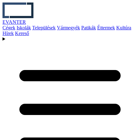
EVANTER
Cégek
Iskolák
Települések
Vármegyék
Patikák
Éttermek
Kultúra
Hírek
Kereső