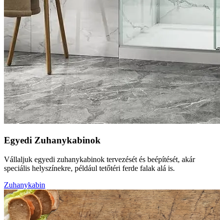
Egyedi Zuhanykabinok
Vállaljuk egyedi zuhanykabinok tervezését és beépítését, akár
speciális helyszínekre, például tetőtéri ferde falak alá is.
Zuhanykabin