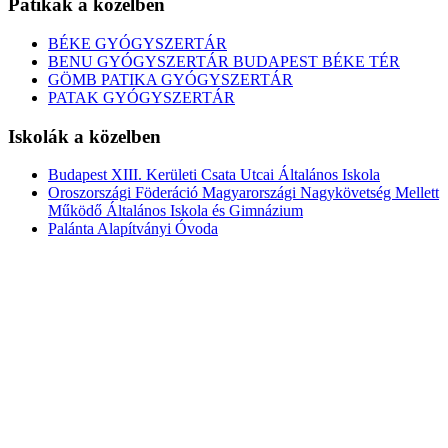
Patikák a közelben
BÉKE GYÓGYSZERTÁR
BENU GYÓGYSZERTÁR BUDAPEST BÉKE TÉR
GÖMB PATIKA GYÓGYSZERTÁR
PATAK GYÓGYSZERTÁR
Iskolák a közelben
Budapest XIII. Kerületi Csata Utcai Általános Iskola
Oroszországi Föderáció Magyarországi Nagykövetség Mellett
Működő Általános Iskola és Gimnázium
Palánta Alapítványi Óvoda