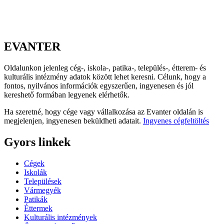
EVANTER
Oldalunkon jelenleg cég-, iskola-, patika-, település-, étterem- és
kulturális intézmény adatok között lehet keresni. Célunk, hogy a
fontos, nyilvános információk egyszerűen, ingyenesen és jól
kereshető formában legyenek elérhetők.
Ha szeretné, hogy cége vagy vállalkozása az Evanter oldalán is
megjelenjen, ingyenesen beküldheti adatait.
Ingyenes cégfeltöltés
Gyors linkek
Cégek
Iskolák
Települések
Vármegyék
Patikák
Éttermek
Kulturális intézmények