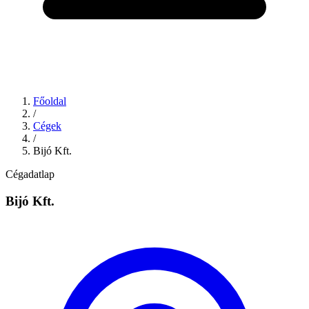
Főoldal
/
Cégek
/
Bijó Kft.
Cégadatlap
Bijó Kft.