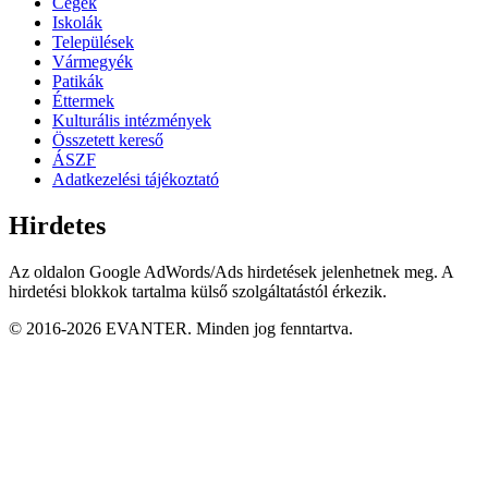
Cégek
Iskolák
Települések
Vármegyék
Patikák
Éttermek
Kulturális intézmények
Összetett kereső
ÁSZF
Adatkezelési tájékoztató
Hirdetes
Az oldalon Google AdWords/Ads hirdetések jelenhetnek meg. A
hirdetési blokkok tartalma külső szolgáltatástól érkezik.
© 2016-2026 EVANTER. Minden jog fenntartva.