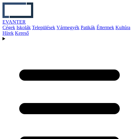
EVANTER
Cégek
Iskolák
Települések
Vármegyék
Patikák
Éttermek
Kultúra
Hírek
Kereső