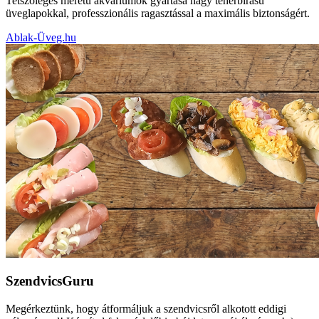
Tetszőleges méretű akváriumok gyártása nagy teherbírású
üveglapokkal, professzionális ragasztással a maximális biztonságért.
Ablak-Üveg.hu
SzendvicsGuru
Megérkeztünk, hogy átformáljuk a szendvicsről alkotott eddigi