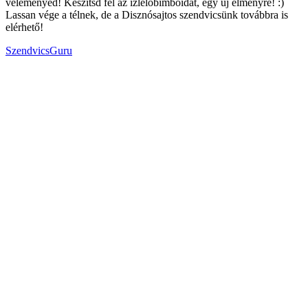
véleményed! Készítsd fel az ízlelőbimbóidat, egy új élményre! :)
Lassan vége a télnek, de a Disznósajtos szendvicsünk továbbra is
elérhető!
SzendvicsGuru