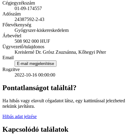
Cégjegyzékszám
01-09-174557
Adószám
24387592-2-43
Főtevékenység
Gyógyszer-kiskereskedelem
Árbevétel
508 902 000 HUF
Ügyvezető/tulajdonos
Kreislerné Dr. Grósz Zsuzsánna, Kőhegyi Péter
Email
E-mail megjelenítése
Rogzitve
2022-10-16 00:00:00
Pontatlanságot találtál?
Ha hibás vagy elavult cégadatot látsz, egy kattintással jelezheted
nekünk javításra.
Hibás adat jelzése
Kapcsolódó találatok