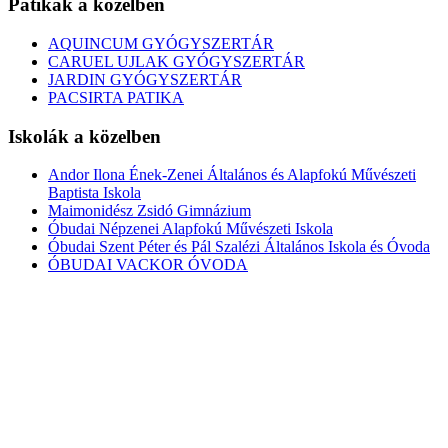
Patikák a közelben
AQUINCUM GYÓGYSZERTÁR
CARUEL UJLAK GYÓGYSZERTÁR
JARDIN GYÓGYSZERTÁR
PACSIRTA PATIKA
Iskolák a közelben
Andor Ilona Ének-Zenei Általános és Alapfokú Művészeti
Baptista Iskola
Maimonidész Zsidó Gimnázium
Óbudai Népzenei Alapfokú Művészeti Iskola
Óbudai Szent Péter és Pál Szalézi Általános Iskola és Óvoda
ÓBUDAI VACKOR ÓVODA