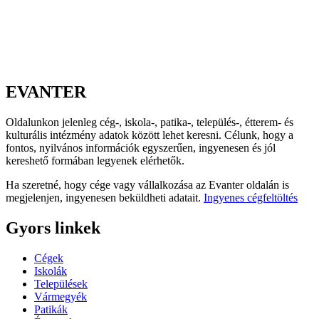
EVANTER
Oldalunkon jelenleg cég-, iskola-, patika-, település-, étterem- és
kulturális intézmény adatok között lehet keresni. Célunk, hogy a
fontos, nyilvános információk egyszerűen, ingyenesen és jól
kereshető formában legyenek elérhetők.
Ha szeretné, hogy cége vagy vállalkozása az Evanter oldalán is
megjelenjen, ingyenesen beküldheti adatait.
Ingyenes cégfeltöltés
Gyors linkek
Cégek
Iskolák
Települések
Vármegyék
Patikák