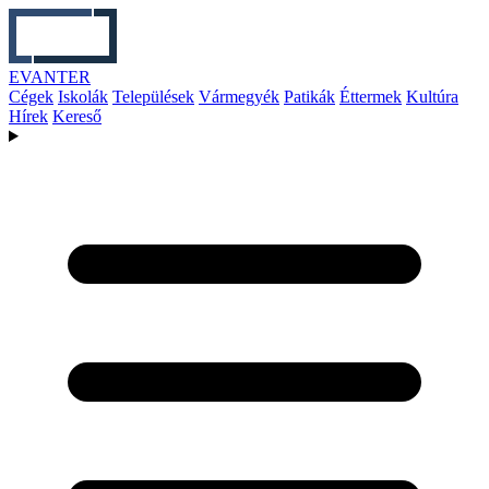
EVANTER
Cégek
Iskolák
Települések
Vármegyék
Patikák
Éttermek
Kultúra
Hírek
Kereső