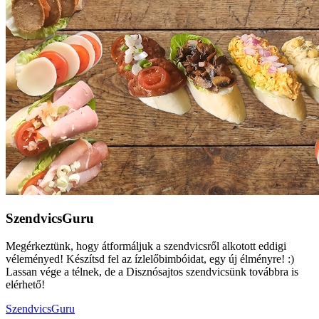
SzendvicsGuru
Megérkeztünk, hogy átformáljuk a szendvicsről alkotott eddigi
véleményed! Készítsd fel az ízlelőbimbóidat, egy új élményre! :)
Lassan vége a télnek, de a Disznósajtos szendvicsünk továbbra is
elérhető!
SzendvicsGuru