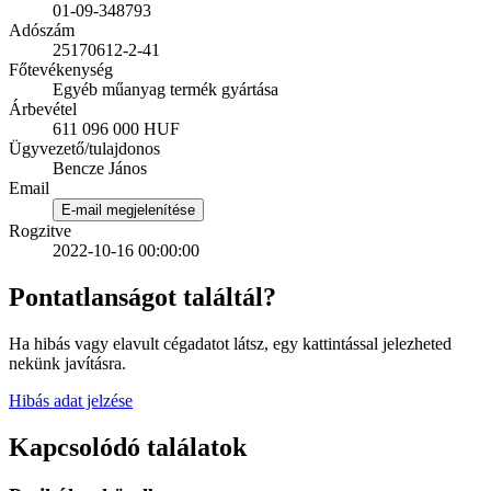
01-09-348793
Adószám
25170612-2-41
Főtevékenység
Egyéb műanyag termék gyártása
Árbevétel
611 096 000 HUF
Ügyvezető/tulajdonos
Bencze János
Email
E-mail megjelenítése
Rogzitve
2022-10-16 00:00:00
Pontatlanságot találtál?
Ha hibás vagy elavult cégadatot látsz, egy kattintással jelezheted
nekünk javításra.
Hibás adat jelzése
Kapcsolódó találatok