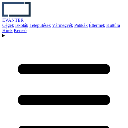
EVANTER
Cégek
Iskolák
Települések
Vármegyék
Patikák
Éttermek
Kultúra
Hírek
Kereső