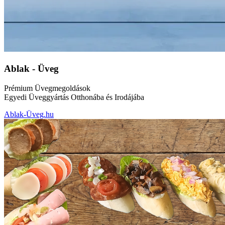
Ablak - Üveg
Prémium Üvegmegoldások
Egyedi Üveggyártás Otthonába és Irodájába
Ablak-Üveg.hu