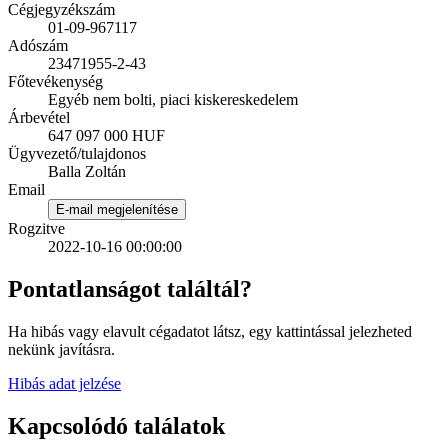
Cégjegyzékszám
01-09-967117
Adószám
23471955-2-43
Főtevékenység
Egyéb nem bolti, piaci kiskereskedelem
Árbevétel
647 097 000 HUF
Ügyvezető/tulajdonos
Balla Zoltán
Email
E-mail megjelenítése
Rogzitve
2022-10-16 00:00:00
Pontatlanságot találtál?
Ha hibás vagy elavult cégadatot látsz, egy kattintással jelezheted
nekünk javításra.
Hibás adat jelzése
Kapcsolódó találatok