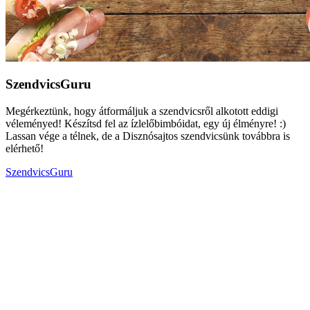
SzendvicsGuru
Megérkeztünk, hogy átformáljuk a szendvicsről alkotott eddigi
véleményed! Készítsd fel az ízlelőbimbóidat, egy új élményre! :)
Lassan vége a télnek, de a Disznósajtos szendvicsünk továbbra is
elérhető!
SzendvicsGuru