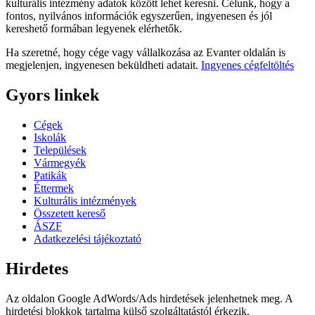
kulturális intézmény adatok között lehet keresni. Célunk, hogy a
fontos, nyilvános információk egyszerűen, ingyenesen és jól
kereshető formában legyenek elérhetők.
Ha szeretné, hogy cége vagy vállalkozása az Evanter oldalán is
megjelenjen, ingyenesen beküldheti adatait.
Ingyenes cégfeltöltés
Gyors linkek
Cégek
Iskolák
Települések
Vármegyék
Patikák
Éttermek
Kulturális intézmények
Összetett kereső
ÁSZF
Adatkezelési tájékoztató
Hirdetes
Az oldalon Google AdWords/Ads hirdetések jelenhetnek meg. A
hirdetési blokkok tartalma külső szolgáltatástól érkezik.