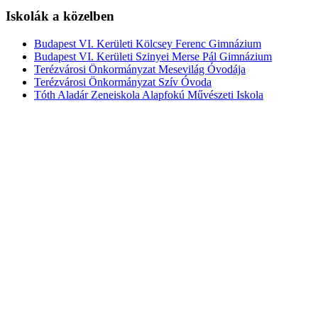
Iskolák a közelben
Budapest VI. Kerületi Kölcsey Ferenc Gimnázium
Budapest VI. Kerületi Szinyei Merse Pál Gimnázium
Terézvárosi Önkormányzat Mesevilág Óvodája
Terézvárosi Önkormányzat Szív Óvoda
Tóth Aladár Zeneiskola Alapfokú Művészeti Iskola