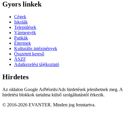
Gyors linkek
Cégek
Iskolák
Települések
Vármegyék
Patikák
Éttermek
Kulturális intézmények
Összetett kereső
ÁSZF
Adatkezelési tájékoztató
Hirdetes
Az oldalon Google AdWords/Ads hirdetések jelenhetnek meg. A
hirdetési blokkok tartalma külső szolgáltatástól érkezik.
© 2016-2026 EVANTER. Minden jog fenntartva.