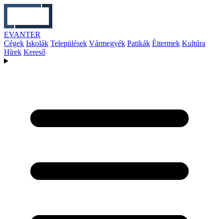
EVANTER
Cégek
Iskolák
Települések
Vármegyék
Patikák
Éttermek
Kultúra
Hírek
Kereső