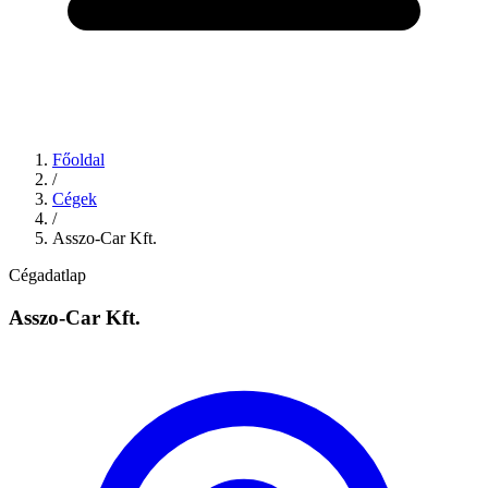
Főoldal
/
Cégek
/
Asszo-Car Kft.
Cégadatlap
Asszo-Car Kft.