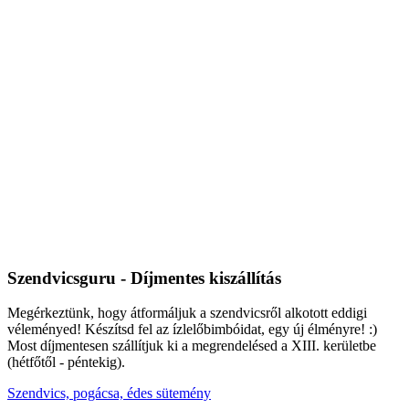
Szendvicsguru - Díjmentes kiszállítás
Megérkeztünk, hogy átformáljuk a szendvicsről alkotott eddigi
véleményed! Készítsd fel az ízlelőbimbóidat, egy új élményre! :)
Most díjmentesen szállítjuk ki a megrendelésed a XIII. kerületbe
(hétfőtől - péntekig).
Szendvics, pogácsa, édes sütemény