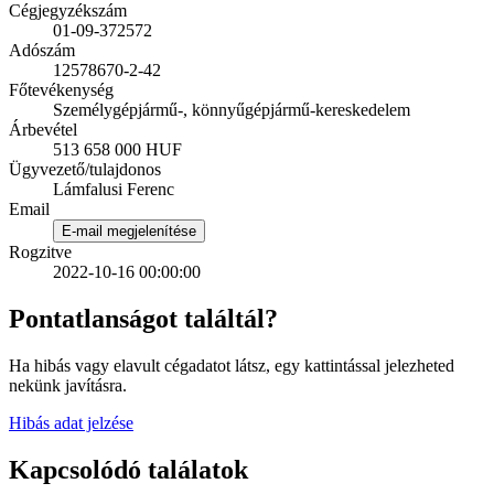
Cégjegyzékszám
01-09-372572
Adószám
12578670-2-42
Főtevékenység
Személygépjármű-, könnyűgépjármű-kereskedelem
Árbevétel
513 658 000 HUF
Ügyvezető/tulajdonos
Lámfalusi Ferenc
Email
E-mail megjelenítése
Rogzitve
2022-10-16 00:00:00
Pontatlanságot találtál?
Ha hibás vagy elavult cégadatot látsz, egy kattintással jelezheted
nekünk javításra.
Hibás adat jelzése
Kapcsolódó találatok