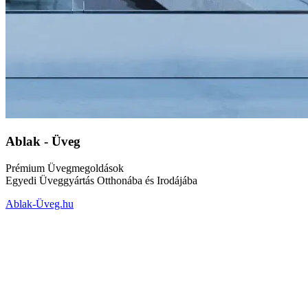
Ablak - Üveg
Prémium Üvegmegoldások
Egyedi Üveggyártás Otthonába és Irodájába
Ablak-Üveg.hu