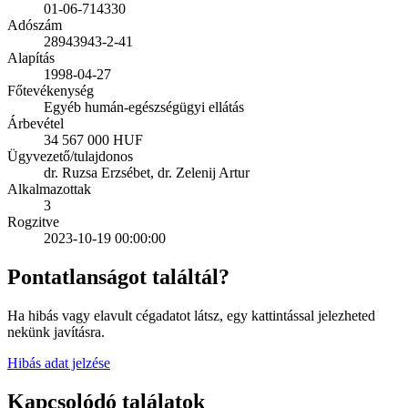
01-06-714330
Adószám
28943943-2-41
Alapítás
1998-04-27
Főtevékenység
Egyéb humán-egészségügyi ellátás
Árbevétel
34 567 000 HUF
Ügyvezető/tulajdonos
dr. Ruzsa Erzsébet, dr. Zelenij Artur
Alkalmazottak
3
Rogzitve
2023-10-19 00:00:00
Pontatlanságot találtál?
Ha hibás vagy elavult cégadatot látsz, egy kattintással jelezheted
nekünk javításra.
Hibás adat jelzése
Kapcsolódó találatok