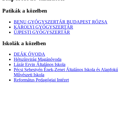
Patikák a közelben
BENU GYÓGYSZERTÁR BUDAPEST RÓZSA
KÁROLYI GYÓGYSZERTÁR
ÚJPESTI GYÓGYSZERTÁR
Iskolák a közelben
DEÁK ÓVODA
Hétszínvirág Magánóvoda
Lázár Ervin Általános Iskola
Pécsi Sebestyén Ének-Zenei Általános Iskola és Alapfokú
Művészeti Iskola
Református Pedagógiai Intézet