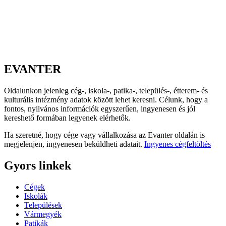
EVANTER
Oldalunkon jelenleg cég-, iskola-, patika-, település-, étterem- és
kulturális intézmény adatok között lehet keresni. Célunk, hogy a
fontos, nyilvános információk egyszerűen, ingyenesen és jól
kereshető formában legyenek elérhetők.
Ha szeretné, hogy cége vagy vállalkozása az Evanter oldalán is
megjelenjen, ingyenesen beküldheti adatait.
Ingyenes cégfeltöltés
Gyors linkek
Cégek
Iskolák
Települések
Vármegyék
Patikák