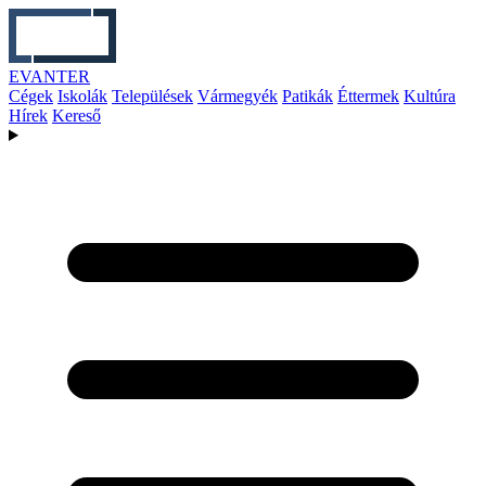
EVANTER
Cégek
Iskolák
Települések
Vármegyék
Patikák
Éttermek
Kultúra
Hírek
Kereső