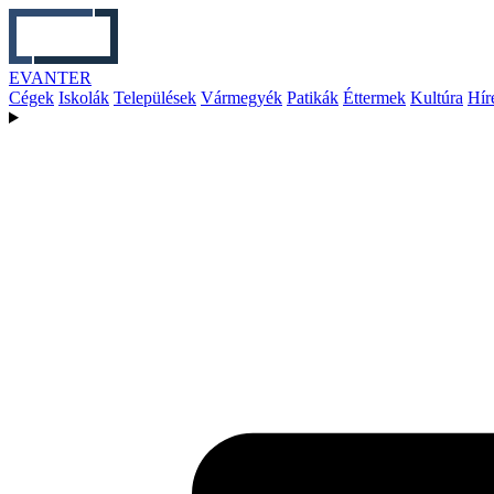
EVANTER
Cégek
Iskolák
Települések
Vármegyék
Patikák
Éttermek
Kultúra
Hír