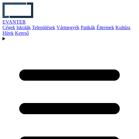
EVANTER
Cégek
Iskolák
Települések
Vármegyék
Patikák
Éttermek
Kultúra
Hírek
Kereső