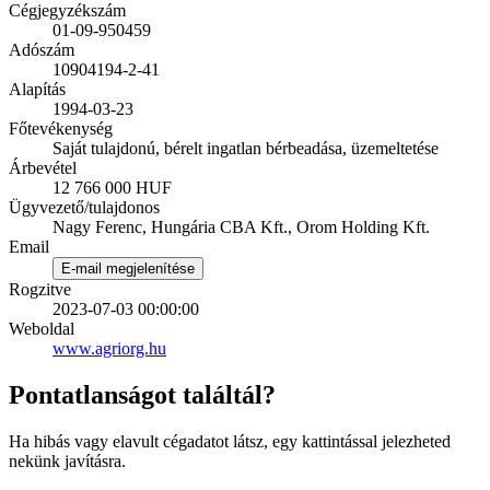
Cégjegyzékszám
01-09-950459
Adószám
10904194-2-41
Alapítás
1994-03-23
Főtevékenység
Saját tulajdonú, bérelt ingatlan bérbeadása, üzemeltetése
Árbevétel
12 766 000 HUF
Ügyvezető/tulajdonos
Nagy Ferenc, Hungária CBA Kft., Orom Holding Kft.
Email
E-mail megjelenítése
Rogzitve
2023-07-03 00:00:00
Weboldal
www.agriorg.hu
Pontatlanságot találtál?
Ha hibás vagy elavult cégadatot látsz, egy kattintással jelezheted
nekünk javításra.