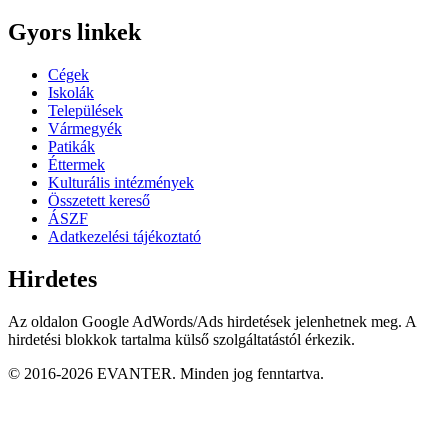
Gyors linkek
Cégek
Iskolák
Települések
Vármegyék
Patikák
Éttermek
Kulturális intézmények
Összetett kereső
ÁSZF
Adatkezelési tájékoztató
Hirdetes
Az oldalon Google AdWords/Ads hirdetések jelenhetnek meg. A
hirdetési blokkok tartalma külső szolgáltatástól érkezik.
© 2016-2026 EVANTER. Minden jog fenntartva.