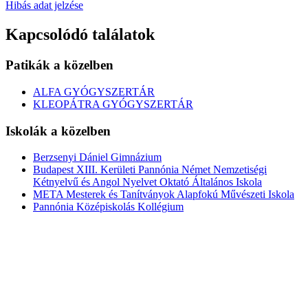
Hibás adat jelzése
Kapcsolódó találatok
Patikák a közelben
ALFA GYÓGYSZERTÁR
KLEOPÁTRA GYÓGYSZERTÁR
Iskolák a közelben
Berzsenyi Dániel Gimnázium
Budapest XIII. Kerületi Pannónia Német Nemzetiségi
Kétnyelvű és Angol Nyelvet Oktató Általános Iskola
META Mesterek és Tanítványok Alapfokú Művészeti Iskola
Pannónia Középiskolás Kollégium