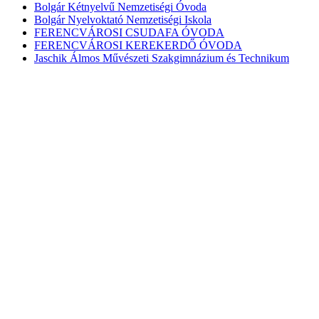
Bolgár Kétnyelvű Nemzetiségi Óvoda
Bolgár Nyelvoktató Nemzetiségi Iskola
FERENCVÁROSI CSUDAFA ÓVODA
FERENCVÁROSI KEREKERDŐ ÓVODA
Jaschik Álmos Művészeti Szakgimnázium és Technikum