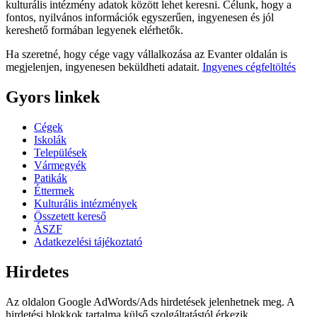
kulturális intézmény adatok között lehet keresni. Célunk, hogy a
fontos, nyilvános információk egyszerűen, ingyenesen és jól
kereshető formában legyenek elérhetők.
Ha szeretné, hogy cége vagy vállalkozása az Evanter oldalán is
megjelenjen, ingyenesen beküldheti adatait.
Ingyenes cégfeltöltés
Gyors linkek
Cégek
Iskolák
Települések
Vármegyék
Patikák
Éttermek
Kulturális intézmények
Összetett kereső
ÁSZF
Adatkezelési tájékoztató
Hirdetes
Az oldalon Google AdWords/Ads hirdetések jelenhetnek meg. A
hirdetési blokkok tartalma külső szolgáltatástól érkezik.