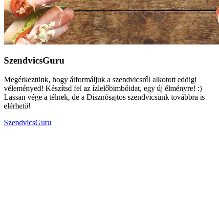
SzendvicsGuru
Megérkeztünk, hogy átformáljuk a szendvicsről alkotott eddigi
véleményed! Készítsd fel az ízlelőbimbóidat, egy új élményre! :)
Lassan vége a télnek, de a Disznósajtos szendvicsünk továbbra is
elérhető!
SzendvicsGuru