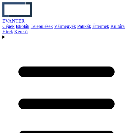
EVANTER
Cégek
Iskolák
Települések
Vármegyék
Patikák
Éttermek
Kultúra
Hírek
Kereső