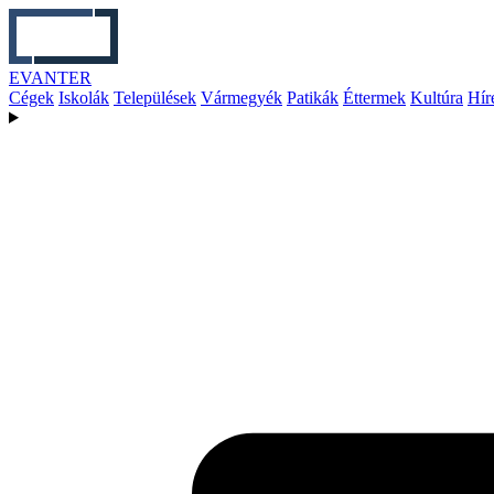
EVANTER
Cégek
Iskolák
Települések
Vármegyék
Patikák
Éttermek
Kultúra
Hír