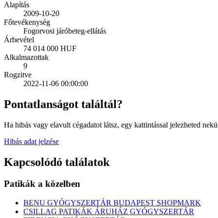
Alapítás
2009-10-20
Főtevékenység
Fogorvosi járóbeteg-ellátás
Árbevétel
74 014 000 HUF
Alkalmazottak
9
Rogzitve
2022-11-06 00:00:00
Pontatlanságot találtál?
Ha hibás vagy elavult cégadatot látsz, egy kattintással jelezheted nekü
Hibás adat jelzése
Kapcsolódó találatok
Patikák a közelben
BENU GYÓGYSZERTÁR BUDAPEST SHOPMARK
CSILLAG PATIKÁK ÁRUHÁZ GYÓGYSZERTÁR